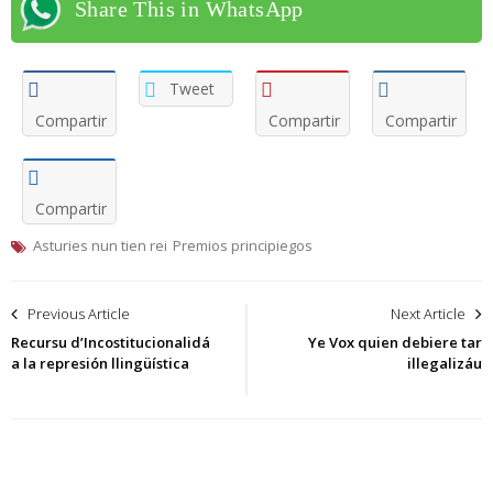
Share This in WhatsApp
Tweet
Compartir
Compartir
Compartir
Compartir
Asturies nun tien rei
Premios principiegos
Navegación
Previous Article
Next Article
de
Recursu d’Incostitucionalidá
Ye Vox quien debiere tar
a la represión llingüística
illegalizáu
entradas