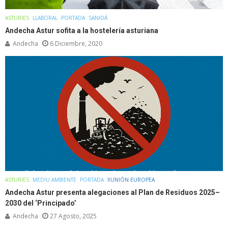
ASTURIES
LLABORAL
PORTADA
SANIDÁ
Andecha Astur sofita a la hostelería asturiana
Andecha
6 Diciembre, 2020
ASTURIES
MEDIU AMBIENTE
PORTADA
XUNIÓN EUROPEA
Andecha Astur presenta alegaciones al Plan de Residuos 2025–
2030 del ‘Principado’
Andecha
27 Agosto, 2025