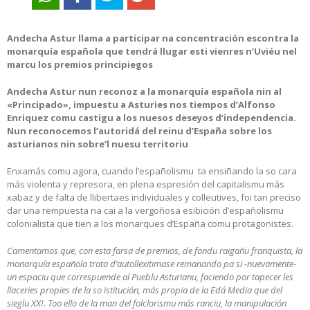
Andecha Astur llama a participar na concentración escontra la
monarquía española que tendrá llugar esti vienres n’Uviéu nel
marcu los premios principiegos
Andecha Astur nun reconoz a la monarquía española nin al
«Principado», impuestu a Asturies nos tiempos d’Alfonso
Enriquez comu castigu a los nuesos deseyos d’independencia.
Nun reconocemos l’autoridá del reinu d’España sobre los
asturianos nin sobre’l nuesu territoriu
Enxamás comu agora, cuando l’españolismu ta ensiñando la so cara
más violenta y represora, en plena espresión del capitalismu más
xabaz y de falta de llibertaes individuales y colleutives, foi tan preciso
dar una rempuesta na cai a la vergoñosa esibición d’españolismu
colonialista que tien a los monarques d’España comu protagonistes.
Camentamos que, con esta farsa de premios, de fondu raigañu franquista, la
monarquía española trata d’autollexitimase remanando pa si -nuevamente-
un espaciu que correspuende al Pueblu Asturianu, faciendo por tapecer les
llaceries propies de la so istitución, más propia de la Edá Media que del
sieglu XXI. Too ello de la man del folclorismu más ranciu, la manipulación