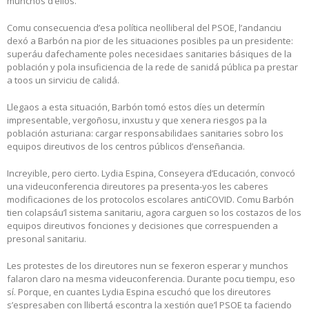
munchos d’ellos.
Comu consecuencia d’esa política neolliberal del PSOE, l’andanciu
dexó a Barbón na pior de les situaciones posibles pa un presidente:
superáu dafechamente poles necesidaes sanitaries básiques de la
población y pola insuficiencia de la rede de sanidá pública pa prestar
a toos un sirviciu de calidá.
Llegaos a esta situación, Barbón tomó estos díes un determín
impresentable, vergoñosu, inxustu y que xenera riesgos pa la
población asturiana: cargar responsabilidaes sanitaries sobro los
equipos direutivos de los centros públicos d’enseñancia.
Increyible, pero cierto. Lydia Espina, Conseyera d’Educación, convocó
una videuconferencia direutores pa presenta-yos les caberes
modificaciones de los protocolos escolares antiCOVID. Comu Barbón
tien colapsáu’l sistema sanitariu, agora carguen so los costazos de los
equipos direutivos fonciones y decisiones que correspuenden a
presonal sanitariu.
Les protestes de los direutores nun se fexeron esperar y munchos
falaron claro na mesma videuconferencia. Durante pocu tiempu, eso
sí. Porque, en cuantes Lydia Espina escuchó que los direutores
s’espresaben con llibertá escontra la xestión que’l PSOE ta faciendo