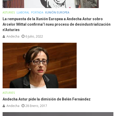
ASTURIES
LLABORAL
PORTADA
XUNIÓN EUROPEA
La rempuesta de la Xunión Europea a Andecha Astur sobro
Arcelor Mittal confirma’l nueu procesu de desindustrialización
n’Asturies
Andecha
6 Julio, 2022
ASTURIES
Andecha Astur pide la dimisión de Belén Fernández
Andecha
28 Enero, 2017