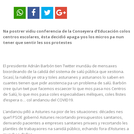
Na postrer vidiu conferencia de la Conseyera d’Educación colos
centros escolares, ésta decidió apaga-yos los micros pa nun
tener que sentir les sos protestes
El presidente Adrián Barbón tien Twitter inundáu de mensaxes
bixordeando de la calidá del sistema de salú pública que xestiona.
Sicasí, la rialidá ye otra y toles asturianes y asturianos lo saben en
cuantes tienen que pidir asistencia pa un problema de salú. Barbón
cree qu’un twit pue facemos escaecer lo que mos pasa nos Centros
de Salú, lo que mos pasa coles especialidaes méliques, coles llistes
d’espera o… col andanciu del COVID19.
L’andanciu pilló a Asturies na pior de les situaciones: décades nes
que’l PSOE gobernó Asturies recortando presupuestos sanitarios,
derivando pacientes a empreses sanitaries privaes y recortando les
plantíes de trabayaores na sanidá público, echando fora d’Asturies a