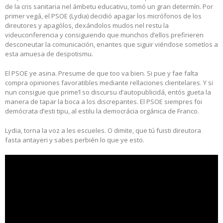
de la cris sanitaria nel ámbetu educativu, tomó un gran determín. Por
primer vegá, el PSOE (Lydia) decidió apagar los micrófonos de los
direutores y apagólos, dexándolos mudos nel restu la
videuconferencia y consiguiendo que munchos d’ellos prefirieren
desconeutar la comunicación, enantes que siguir viéndose sometíos a
esta amuesa de despotismu.
El PSOE ye asina. Presume de que too va bien. Si pue y fae falta
compra opiniones favoratibles mediante rellaciones clientelares. Y si
nun consigue que prime’l so discursu d’autopublicidá, entós gueta la
manera de tapar la boca a los discrepantes. El PSOE siempres foi
demócrata d’esti tipu, al estilu la democrácia orgánica de Franco.
Lydia, torna la voz a les escueles. O dimite, que tú fuisti direutora
fasta antayeri y sabes perbién lo que ye esto.