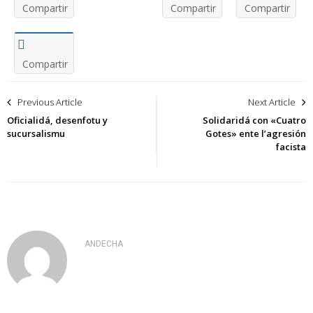
Compartir
Compartir
Compartir
Compartir
Navegación
Previous Article
Next Article
de
Oficialidá, desenfotu y
Solidaridá con «Cuatro
sucursalismu
Gotes» ente l’agresión
entradas
facista
ANDECHA