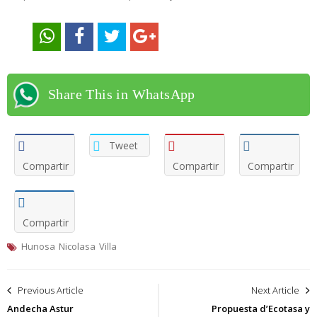
Share This in WhatsApp
Tweet
Compartir
Compartir
Compartir
Compartir
Hunosa
Nicolasa
Villa
Navegación
Previous Article
Next Article
de
Andecha Astur
Propuesta d’Ecotasa y