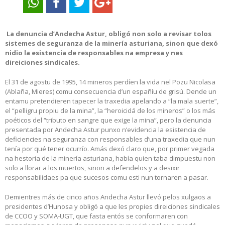
La denuncia d’Andecha Astur,
obligó non solo a revisar tolos
sistemes de seguranza de la minería asturiana, sinon que dexó
nidio la esistencia de responsables na empresa y nes
direiciones sindicales.
El 31 de agostu de 1995, 14 mineros perdíen la vida nel Pozu Nicolasa
(Ablaña, Mieres) comu consecuencia d’un españíu de grisú. Dende un
entamu pretendieren tapecer la traxedia apelando a “la mala suerte”,
el “pelligru propiu de la mina”, la “heroicidá de los mineros” o los más
poéticos del “tributo en sangre que exige la mina”, pero la denuncia
presentada por Andecha Astur punxo n’evidencia la esistencia de
deficiencies na seguranza con responsables d’una traxedia que nun
tenía por qué tener ocurrío. Amás dexó claro que, por primer vegada
na hestoria de la minería asturiana, había quien taba dimpuestu non
solo a llorar a los muertos, sinon a defendelos y a desixir
responsabilidaes pa que sucesos comu esti nun tornaren a pasar.
Demientres más de cinco años Andecha Astur llevó pelos xulgaos a
presidentes d’Hunosa y obligó a que les propies direiciones sindicales
de CCOO y SOMA-UGT, que fasta entós se conformaren con