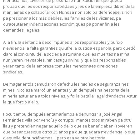
menaciamos, tuvieren de presonase nun xuiciu nel que quedó
probao que les sos responsabilidaes y les de la empresa diben de la
man, amás de collaborar con Hunosa non solo pa defendese, sinon
pa presionar a los más débiles, les families de les víctimes, pa
qu’aceutaren indenizaciones económiques pa poner fin a les
demandes llegales.
A la fin, la sentencia dexó impunes a los responsables y punxo
n’evidencia la falta garantíes qu’ufre la xusticia española, pero quedó
claro al conxuntu de la sociedá asturiana que les muertes na mina
nun yeren inevitables, nin castigu divinu, y que los responsables
yeren tantu de la empresa comu les mencionaes direiciones
sindicales.
De magar entós camudaron dafechu les midíes de seguranza nes
mines. Nicolasa marcó un enantes y un dempués na hestoria de la
minería asturiana a tolos niveles, y foi la batalla llegal d’Andecha Astur
la que forció a ello.
Pocu tiempu dempués entamaríemos a denunciar a José Ángel
Fernández Villa por vendíu y corruptu, mentes toos miraben pa otru
llau y pretendíen negar aquello de lo que se beneficiaben. Tovieren
que pasar cuasique otros 25 años pa que quedara n’evidencia lo que
d’aquella denunciábemos… pero esa ye otra hestoria.