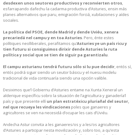
desdexen unos seutores productivos y reconvierten otros
,
esfarrapando dafechu la cadarma productiva d’Asturies, ensin más
planes alternativos que paru, emigración forciá, xubilaciones y aídes
sociales.
La política del PSOE, dende Madrid y dende Uviéu, xenera
precariedá nel campu y en toa Asturies
. Pero, énte estes
polítiques neolliberales, perafitamos qu’
Asturies ye un país ricu y
tien futuru si consiguimos dirixir dende Asturies la ruta
política y social que se tien de siguir pa garantizalu
.
El campu asturianu tendrá futuru sólo si lu pue decidir
, entós sí,
entós podrá siguir siendo un seutor básicu y el nuesu modelu
tradicional de vida continuaría siendo una opción valible.
Desiximos que’l Gobiernu d’Asturies entame na Xunta Xeneral un
alderique específicu sobro la situación de l’agricultura y ganadería’l
país y que presente ellí
un plan estratéxicu pluriañal del seutor,
nel que recueya les vindicaciones
poles que ganaeres y
agricultores se ven na necesidá d’ocupar les cais d’Uviéu.
Andecha Astur convita a les ganaeres/os y a les/os agricultores
d’Asturies a participar nesta movilización y, sobro too, a qu’esta