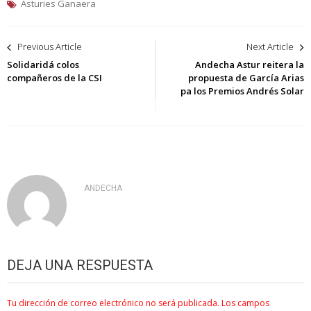
Asturies Ganaera
Navegación
Previous Article
Next Article
de
Solidaridá colos
Andecha Astur reitera la
compañeros de la CSI
propuesta de García Arias
entradas
pa los Premios Andrés Solar
ANDECHA
DEJA UNA RESPUESTA
Tu dirección de correo electrónico no será publicada.
Los campos