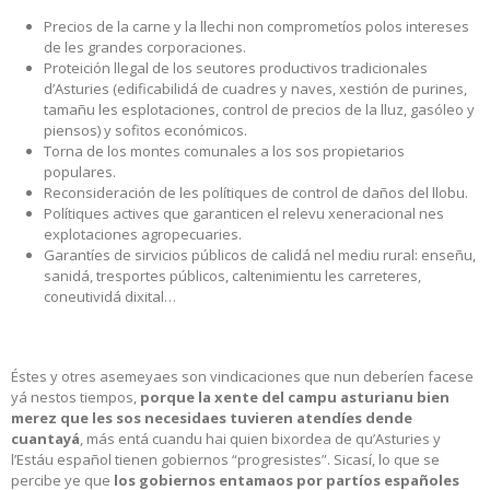
Precios de la carne y la llechi non comprometíos polos intereses
de les grandes corporaciones.
Proteición llegal de los seutores productivos tradicionales
d’Asturies (edificabilidá de cuadres y naves, xestión de purines,
tamañu les esplotaciones, control de precios de la lluz, gasóleo y
piensos) y sofitos económicos.
Torna de los montes comunales a los sos propietarios
populares.
Reconsideración de les polítiques de control de daños del llobu.
Polítiques actives que garanticen el relevu xeneracional nes
explotaciones agropecuaries.
Garantíes de sirvicios públicos de calidá nel mediu rural: enseñu,
sanidá, tresportes públicos, caltenimientu les carreteres,
coneutividá dixital…
Éstes y otres asemeyaes son vindicaciones que nun deberíen facese
yá nestos tiempos,
porque la xente del campu asturianu bien
merez que les sos necesidaes tuvieren atendíes dende
cuantayá
, más entá cuandu hai quien bixordea de qu’Asturies y
l’Estáu español tienen gobiernos “progresistes”. Sicasí, lo que se
percibe ye que
los gobiernos entamaos por partíos españoles