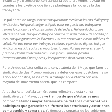
Insumisa y ellí compartió, con claridá, la postura d’Andecha Astur en
cuantes a los oxetivos que tien de plantegase la llucha de la clas
trabayaora.
En pallabres de Diego Morís: “
Hai que tornar a enllenar les cais d’allegría y
vindicación. Hai que ximielgar esti país astur pa que la clas trabayaora
retome la concenxa y el compromisu de defendese. Hai que lluchar polos
intereses de clas. Hai que costruyir a comuña un nueu modelu de sociedá pa
toes. Hai que garantizar les llibertaes. Hai que preservar sirvicios públicos de
calidá. Hai que puxar por trabayos y salarios y pensiones dignos. Hai que
vindicar la xusticia social y el repartu la riqueza. Hai que poner en valor la
presona y la nuesa identidá comu clas y comu pueblu, perriba
l’arriquecimientu d’unos pocos y la esplotación de la nuesa tierra”.
Poro, Andecha Astur sofita esta convocatoria del 1 Mayu que faen los
sindicatos de clas. Y comprométese a defender esos postulaos na so
ación sociopolítica, asina comu a trabajar en xuntanza con esa
mayoría del movimientu obreru que los comparte.
Andecha Astur señala tamién, comu reflexón pa esta xorná
vindicativa del 1 Mayu, que y
e tiempu de que n’Asturies mos
comprometamos mayoritariamente na defensa d’alternatives
polítiques que garanticen el futuru los asturianos y asturianes
comu pueblu y comu clas
. Ye tiempu de separtar de los gobiernos