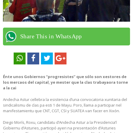
Share This in WhatsApp
Énte unos Gobiernos “progresistes” que sólo son xestores de
los mercaos del capital, ye mester que la clas trabayaora torne
a la cai
Andecha Astur cellebra la esistencia d’una convocatoria xunitaria del
sindicalismu de clas pa esti 1 de Mayu. Poro, llama a participar nel
manifestamientu que CNT, CGT, CSI y SUATEA van facer en Xixón.
Diego Morís, Roxu, candidatu d’Andecha Astur a la Presidencia’l
Gobiernu d’Asturies, participó ayeri na presentación d’Asturies