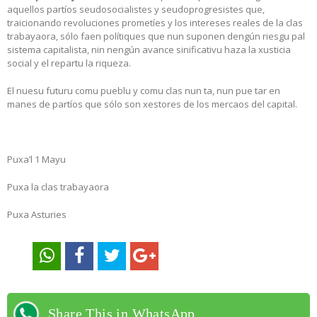
aquellos partíos seudosocialistes y seudoprogresistes que,
traicionando revoluciones prometíes y los intereses reales de la clas
trabayaora, sólo faen polítiques que nun suponen dengún riesgu pal
sistema capitalista, nin nengún avance sinificativu haza la xusticia
social y el repartu la riqueza.
El nuesu futuru comu pueblu y comu clas nun ta, nun pue tar en
manes de partíos que sólo son xestores de los mercaos del capital.
Puxa’l 1 Mayu
Puxa la clas trabayaora
Puxa Asturies
Share This in WhatsApp