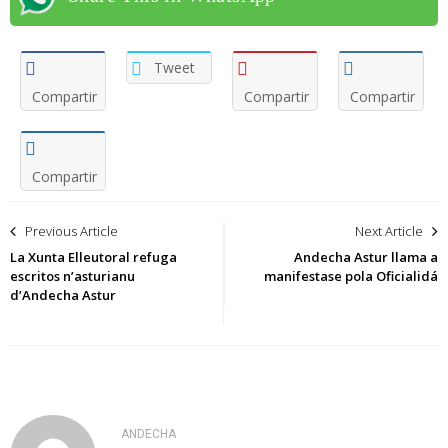
Tweet
Compartir
Compartir
Compartir
Compartir
Navegación
Previous Article
Next Article
de
La Xunta Elleutoral refuga
Andecha Astur llama a
escritos n’asturianu
manifestase pola Oficialidá
entradas
d’Andecha Astur
ANDECHA