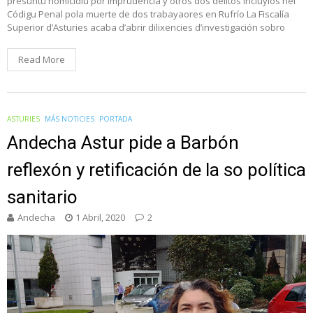
presuntu homicidiu por imprudencia y otros dos delitos incluyíos nel
Códigu Penal pola muerte de dos trabayaores en Rufrío La Fiscalía
Superior d’Asturies acaba d’abrir dilixencies d’investigación sobro
Read More
ASTURIES
MÁS NOTICIES
PORTADA
Andecha Astur pide a Barbón
reflexón y retificación de la so política
sanitario
Andecha
1 Abril, 2020
2