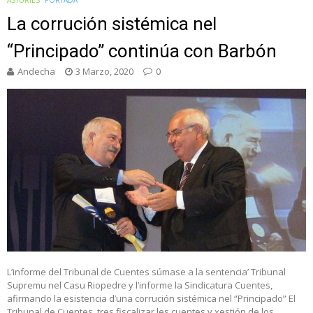
ASTURIES
PORTADA
La corrución sistémica nel
“Principado” continúa con Barbón
Andecha
3 Marzo, 2020
0
L’informe del Tribunal de Cuentes súmase a la sentencia’ Tribunal
Supremu nel Casu Riopedre y l’informe la Sindicatura Cuentes,
afirmando la esistencia d’una corrución sistémica nel “Principado” El
Tribunal de Cuentes, tres fiscalizar les cuentes y xestión de los