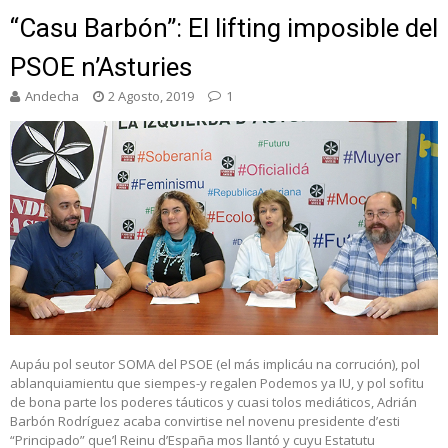
“Casu Barbón”: El lifting imposible del
PSOE n’Asturies
Andecha
2 Agosto, 2019
1
Aupáu pol seutor SOMA del PSOE (el más implicáu na corrución), pol
ablanquiamientu que siempes-y regalen Podemos ya IU, y pol sofitu
de bona parte los poderes táuticos y cuasi tolos mediáticos, Adrián
Barbón Rodríguez acaba convirtise nel novenu presidente d’esti
“Principado” que’l Reinu d’España mos llantó y cuyu Estatutu