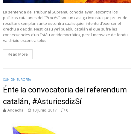
La sentencia del Triubunal Supremu conocía ayeri, escontra los
políticos catalanes del “Procés” son un castigu inxustu que pretende
resultar exemplarizante escontra cualisquier intentu d’exercer el
drechu a decidir. Nesti casu ye’l pueblu catalán el que sufre les
consecuencies d’un Estáu antidemocráticu, pero’l mensaxe de fondu
va dirixíu escontra tolos
Read More
XUNIÓN EUROPEA
Énte la convocatoria del referendum
catalán, #AsturiesdizSí
Andecha
10 Junio, 2017
0