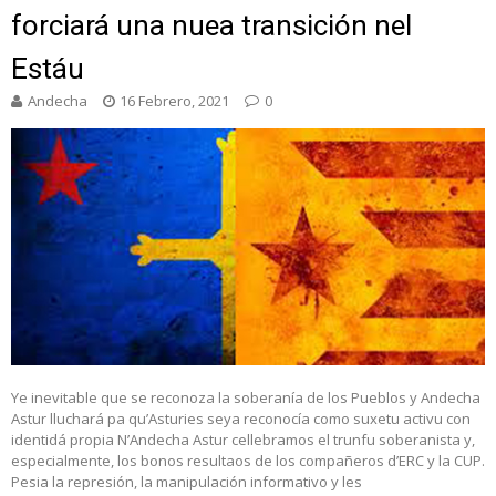
forciará una nuea transición nel
Estáu
Andecha
16 Febrero, 2021
0
Ye inevitable que se reconoza la soberanía de los Pueblos y Andecha
Astur lluchará pa qu’Asturies seya reconocía como suxetu activu con
identidá propia N’Andecha Astur cellebramos el trunfu soberanista y,
especialmente, los bonos resultaos de los compañeros d’ERC y la CUP.
Pesia la represión, la manipulación informativo y les