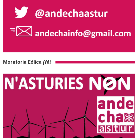
Moratoria Eólica ¡Yá!