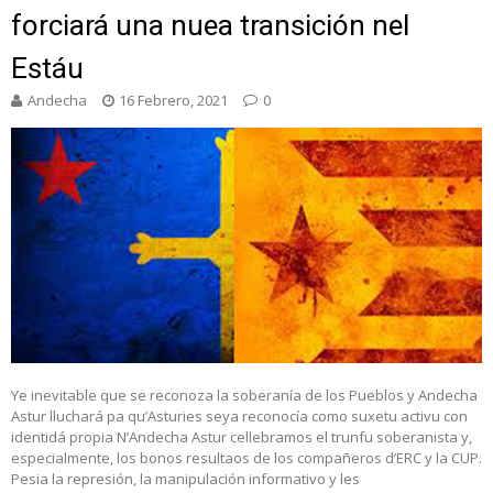
forciará una nuea transición nel
Estáu
Andecha
16 Febrero, 2021
0
Ye inevitable que se reconoza la soberanía de los Pueblos y Andecha
Astur lluchará pa qu’Asturies seya reconocía como suxetu activu con
identidá propia N’Andecha Astur cellebramos el trunfu soberanista y,
especialmente, los bonos resultaos de los compañeros d’ERC y la CUP.
Pesia la represión, la manipulación informativo y les