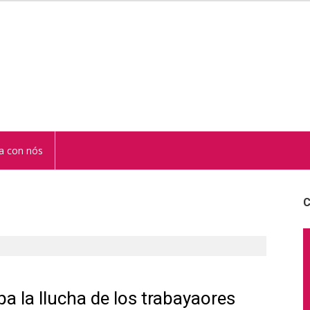
STUR
a con nós
C
a la llucha de los trabayaores