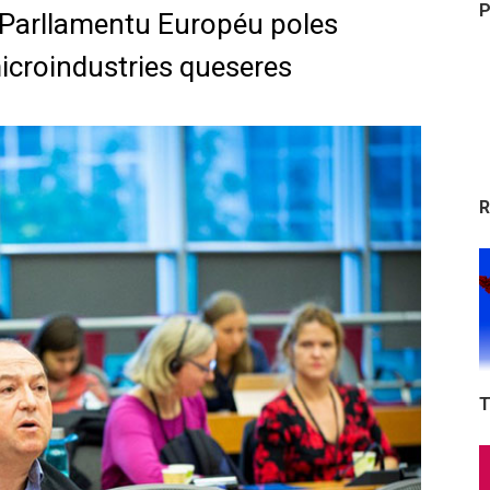
P
 Parllamentu Européu poles
microindustries queseres
R
T