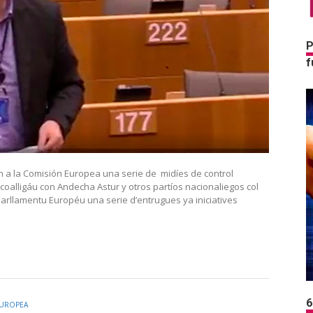
P
f
n a la Comisión Europea una serie de midíes de control
oalligáu con Andecha Astur y otros partíos nacionaliegos col
arllamentu Européu una serie d’entrugues ya iniciatives
6
EUROPEA