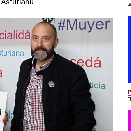
u Asturianu
#
P
"