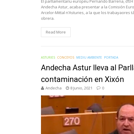
El parllamentariu européu Pernando Barrena, d’EH B
Andecha Astur, acaba presentar a la Comisión Europ
Arcelor-Mittal n’Asturies, a la que los trabayaores
obrera.
Read More
ASTURIES
CONCEYOS
MEDIU AMBIENTE
PORTADA
Andecha Astur lleva al Par
contaminación en Xixón
Andecha
8 Junio, 2021
0