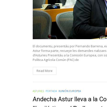
El documentu, presentáu por Pernando Barrena, eu
Astur forma parte, recueye les demandes rializaes
d’Asturies Presentáu a la Comisión Europea, con sol
Política Agrícola Común (PAC) de
Read More
ASTURIES
PORTADA
XUNIÓN EUROPEA
Andecha Astur lleva a la C