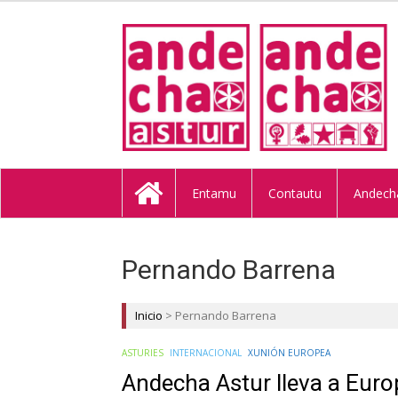
ANDECHA A
Entamu
Contautu
Andech
Pernando Barrena
Inicio
>
Pernando Barrena
ASTURIES
INTERNACIONAL
XUNIÓN EUROPEA
Andecha Astur lleva a Europ