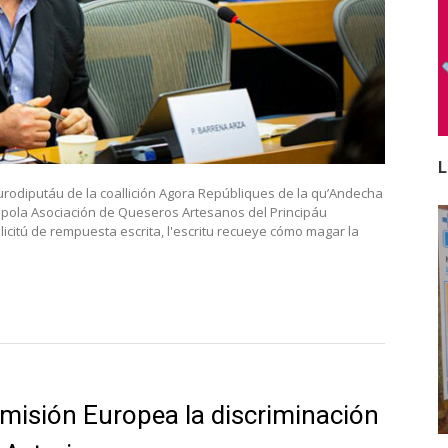
L
rodiputáu de la coallición Agora Repúbliques de la qu’Andecha
 pola Asociación de Queseros Artesanos del Principáu
icitú de rempuesta escrita, l'escritu recueye cómo magar la
omisión Europea la discriminación