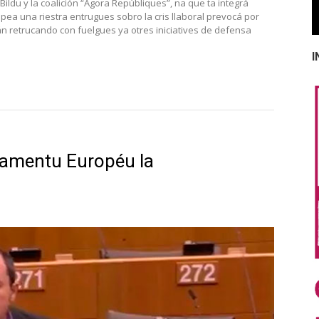
ildu y la coalición “Agora Repúbliques”, na que ta integrá
ea una riestra entrugues sobro la cris llaboral prevocá por
 tán retrucando con fuelgues ya otres iniciatives de defensa
I
llamentu Européu la