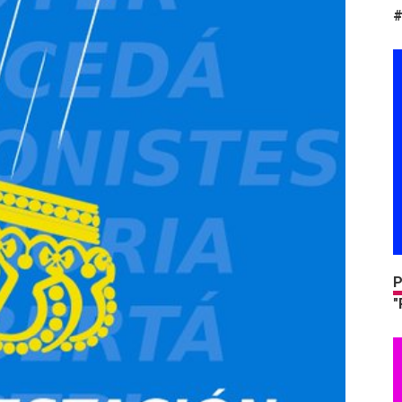
#
P
"