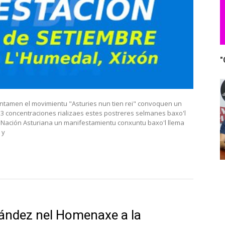
"
entamen el movimientu "Asturies nun tien rei" convoquen un
3 concentraciones rializaes estes postreres selmanes baxo'l
a Nación Asturiana un manifestamientu conxuntu baxo'l llema
 y
nández nel Homenaxe a la