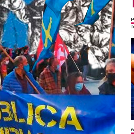
P
f
6