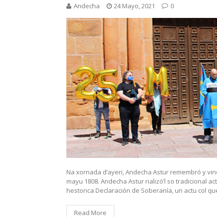
Andecha
24 Mayo, 2021
0
Na xornada d’ayeri, Andecha Astur remembró y vind
mayu 1808. Andecha Astur rializó’l so tradicional act
hestorica Declaración de Soberanía, un actu col que
Read More