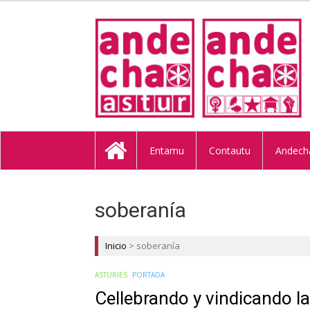
ANDECHA A
Entamu
Contautu
Andech
soberanía
Inicio
>
soberanía
ASTURIES
PORTADA
Cellebrando y vindicando l