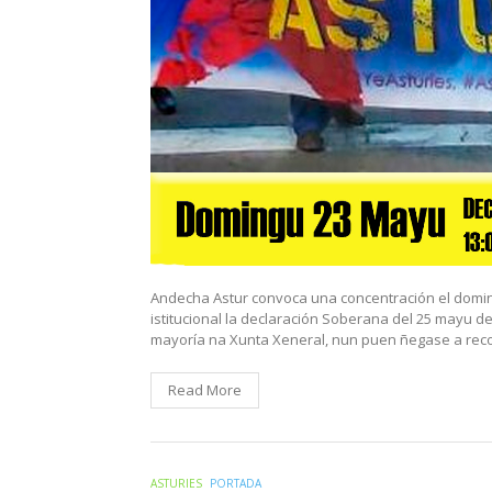
Andecha Astur convoca una concentración el doming
istitucional la declaración Soberana del 25 mayu d
mayoría na Xunta Xeneral, nun puen ñegase a reco
Read More
ASTURIES
PORTADA