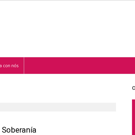
STUR
a con nós
C
a Soberanía