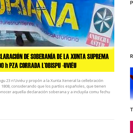
P
R
u 23 n'Uviéu y propón a la Xunta Xeneral la cellebración
e 1808, considerando que los partíos españoles, que tienen
nocer aquella declaración soberana y a incluyila comu fechu
T