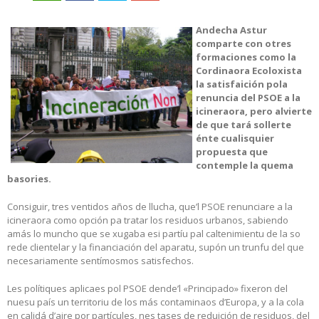
Andecha Astur
comparte con otres
formaciones como la
Cordinaora Ecoloxista
la satisfaición pola
renuncia del PSOE a la
icineraora, pero alvierte
de que tará sollerte
énte cualisquier
propuesta que
contemple la quema
basories.
Consiguir, tres ventidos años de llucha, que’l PSOE renunciare a la
icineraora como opción pa tratar los residuos urbanos, sabiendo
amás lo muncho que se xugaba esi partíu pal caltenimientu de la so
rede clientelar y la financiación del aparatu, supón un trunfu del que
necesariamente sentímosmos satisfechos.
Les polítiques aplicaes pol PSOE dende’l «Principado» fixeron del
nuesu país un territoriu de los más contaminaos d’Europa, y a la cola
en calidá d’aire por partícules, nes tases de reduición de residuos, del