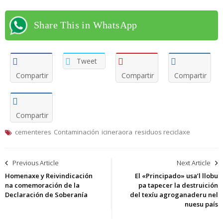
Share This in WhatsApp
Tweet
Compartir
Compartir
Compartir
Compartir
cementeres
Contaminación
icineraora
residuos reciclaxe
Navegación
Previous Article
Next Article
de
Homenaxe y Reivindicación
El «Principado» usa’l llobu
na comemoración de la
pa tapecer la destruición
entradas
Declaración de Soberanía
del texíu agroganaderu nel
nuesu país