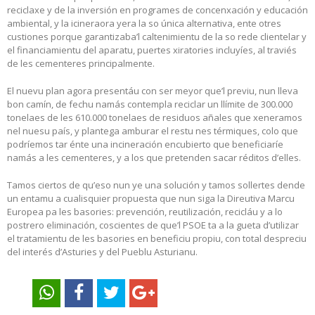
reciclaxe y de la inversión en programes de concenxación y educación
ambiental, y la icineraora yera la so única alternativa, ente otres
custiones porque garantizaba’l caltenimientu de la so rede clientelar y
el financiamientu del aparatu, puertes xiratories incluyíes, al traviés
de les cementeres principalmente.
El nuevu plan agora presentáu con ser meyor que’l previu, nun lleva
bon camín, de fechu namás contempla reciclar un llímite de 300.000
tonelaes de les 610.000 tonelaes de residuos añales que xeneramos
nel nuesu país, y plantega amburar el restu nes térmiques, colo que
podríemos tar énte una incineración encubierto que beneficiaríe
namás a les cementeres, y a los que pretenden sacar réditos d’elles.
Tamos ciertos de qu’eso nun ye una solución y tamos sollertes dende
un entamu a cualisquier propuesta que nun siga la Direutiva Marcu
Europea pa les basories: prevención, reutilización, recicláu y a lo
postrero eliminación, coscientes de que’l PSOE ta a la gueta d’utilizar
el tratamientu de les basories en beneficiu propiu, con total despreciu
del interés d’Asturies y del Pueblu Asturianu.