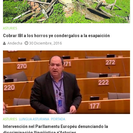
ASTURIES
Cobrar IBI a los horros ye condergalos a la esapaición
Andecha
30 Diciembre, 2016
ASTURIES
LLINGUA ASTURIANA
PORTADA
Intervención nel Parllamentu Européu denunciando la
discriminación llingüística n’Asturies