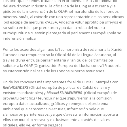
Los principales temes trataos son el problema de la Contaminación
del aire d’orixen industrial, la oficialidá de la Llingua asturiana y la
pidición de la intervención de la OLAF nel marafundiu de los fondos
mineros. Amás, al coincidir con una representación de los perxudicaos
pol escape de mercuriu d’AZSA, Andecha Astur aprofitó pa ufri-yos el
so sofitu en tolo que precisaren y pa dar la robla del nuesu
eurodiputáu na cuestión plantegada al parllamentu européu pola so
indefensión mélica.
Pente los acuerdos algamaos ta’l compromisu de reclamar a la Xunión
Europea una rempuesta so la Oficialidá de la Llingua Asturiana, al
traviés d’una entruga parllamentaria y l’aniciu de los trámites pa
solicitar a la OLAF (Organización Europea de Llucha contra’l Fraude) la
so intervención nel casu de los Fondos Mineros asturianos.
Un de los conceyos más importantes foi el de Llucía F. Marqués con
Roel HOENDERS
(Oficial européu de política de Calidá del aire y
emisiones industriales) y
Michael KLINKENBERG
(Oficial européu de
proyeutu científicu / téunicu), nel que s’apurrieron a la comisión
europea datos actualizaos, gráficos y semeyes del problema
ambiental que carecemos n’Asturies, información pola que
s’amosaron perinteresaos, ya que d’avezu la información aporta a
ellos con muncho retrasu y exclusivamente a traviés de calces
oficiales, ello ye, enforma sesgaos.