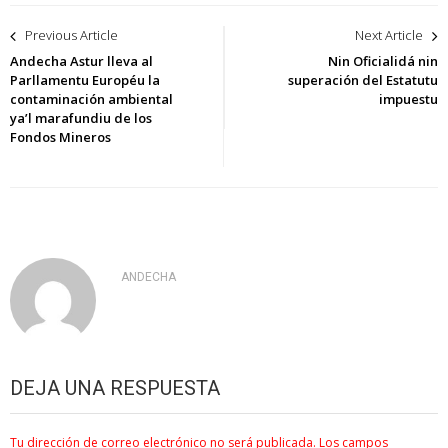
Navegación
Previous Article
Next Article
de
Andecha Astur lleva al
Nin Oficialidá nin
Parllamentu Européu la
superación del Estatutu
entradas
contaminación ambiental
impuestu
ya’l marafundiu de los
Fondos Mineros
ANDECHA
DEJA UNA RESPUESTA
Tu dirección de correo electrónico no será publicada.
Los campos