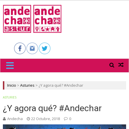
ANDECHA
ASTUR
Inicio
>
Asturies
>
¿Y agora qué? #Andechar
ASTURIES
¿Y agora qué? #Andechar
Andecha
22 Octubre, 2018
0