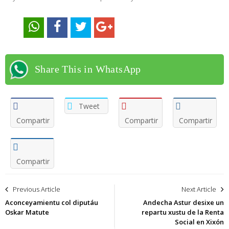
Share This in WhatsApp
Tweet
Compartir
Compartir
Compartir
Compartir
Navegación
Previous Article
Next Article
de
Aconceyamientu col diputáu
Andecha Astur desixe un
Oskar Matute
repartu xustu de la Renta
entradas
Social en Xixón