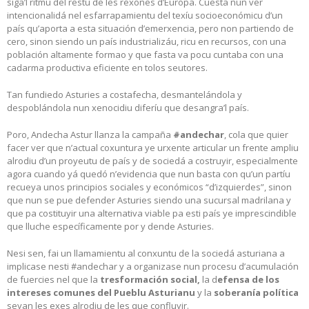
siga’l ritmu del restu de les rexones d’Europa. Cuesta nun ver
intencionalidá nel esfarrapamientu del texíu socioeconómicu d’un
país qu’aporta a esta situación d’emerxencia, pero non partiendo de
cero, sinon siendo un país industrializáu, ricu en recursos, con una
población altamente formao y que fasta va pocu cuntaba con una
cadarma productiva eficiente en tolos seutores.
Tan fundiedo Asturies a costafecha, desmantelándola y
despoblándola nun xenocidiu diferíu que desangra’l país.
Poro, Andecha Astur llanza la campaña
#andechar
, cola que quier
facer ver que n’actual coxuntura ye urxente articular un frente ampliu
alrodiu d’un proyeutu de país y de sociedá a costruyir, especialmente
agora cuando yá quedó n’evidencia que nun basta con qu’un partíu
recueya unos principios sociales y económicos “d’izquierdes”, sinon
que nun se pue defender Asturies siendo una sucursal madrilana y
que pa costituyir una alternativa viable pa esti país ye imprescindible
que lluche específicamente por y dende Asturies.
Nesi sen, fai un llamamientu al conxuntu de la sociedá asturiana a
implicase nesti #andechar y a organizase nun procesu d’acumulación
de fuercies nel que la
tresformación social,
la d
efensa de los
intereses comunes del Pueblu Asturianu
y la
soberanía política
seyan les exes alrodiu de les que confluyir.