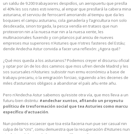
un saldu de 9.200 trabayaores despidíos, un aeropuertu que preslla
el 40% les sos rutes esti iviernu, al empar que presllará la cabera mina
asturiana, el serviciu de ferrocarril amoriando al tiempu que da les
boquiaes el campu asturianu, cola ganadería y l’agricultura non solo
desdexada, sinon torgada, la pesca vendía en trataos que nun
protexeron nin a la nuesa mar nin a la nuesa xente, les
multinacionales fuxendo y con pilancos pal aniciu de nueves
empreses mui superiores n’Asturies que n’otres fasteres del Estáu;
dende Andecha Astur convida a facer una reflexón: ¿Agora qué?
¿Qué mos queda a los asturianos? Podemos creyer el discursu oficial
y optar por ún de los dos caminos que mos ufren dende Madrid y les
sos sucursales n’Asturies: subsistir nun ermu económicu a base de
trabayu precariu, o la emigración forciao, siguiendo a les decenes de
miles d’asturianos obligaos a abandonar el país añu ente añu.
Pero n’Andecha Astur sabemos qu’esiste otra vía, que mos lleva a un
futuru bien distintu:
#andechar xuntos, afitando un proyeutu
políticu de tresformación social que tea Asturies como marcu
específicu d’actuación
.
Nun podemos escaecer que toa esta llaceria nun pue ser casual nin
culpa de la “cris”, comu demuestra que la recuperación d’Asturies nun