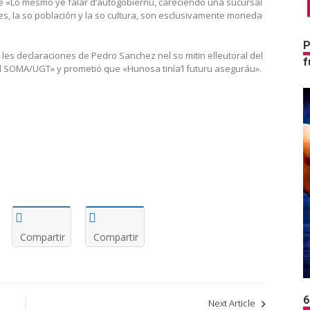
e «Lo mesmo ye falar d’autogobiernu, careciendo una sucursal
ries, la so población y la so cultura, son esclusivamente moneda
P
les declaraciones de Pedro Sanchez nel so mitin elleutoral del
f
l SOMA/UGT» y prometió que «Hunosa tinía’l futuru aseguráu».
Compartir
Compartir
6
Next Article