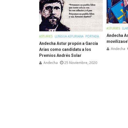
ASTURIES
LLA
Andecha As
ASTURIES
LLINGUA ASTURIANA
PORTADA
movilizase
Andecha Astur propón a García
Andecha
Arias como candidatu a los
Premios Andrés Solar
Andecha
25 Noviembre, 2020