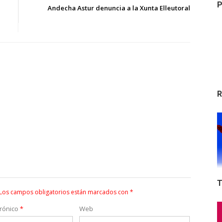
P
Andecha Astur denuncia a la Xunta Elleutoral
R
T
Los campos obligatorios están marcados con
*
trónico
*
Web