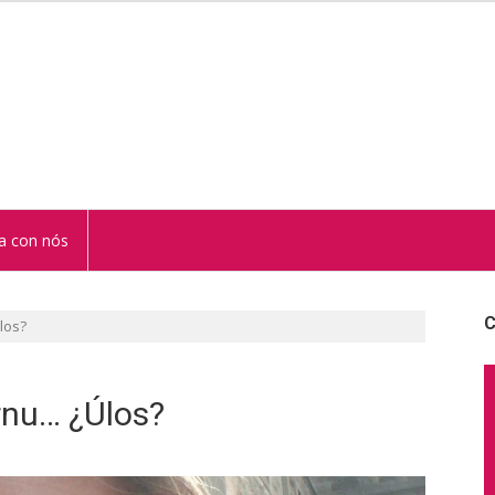
STUR
a con nós
C
los?
ernu… ¿Úlos?