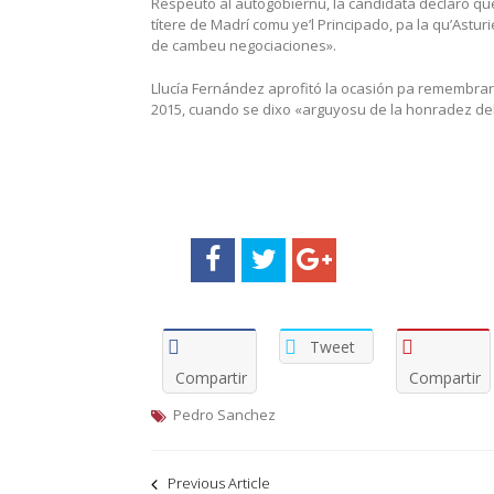
Respeuto al autogobiernu, la candidata declaró qu
títere de Madrí comu ye’l Principado, pa la qu’Astu
de cambeu negociaciones».
Llucía Fernández aprofitó la ocasión pa remembrar 
2015, cuando se dixo «arguyosu de la honradez de
Tweet
Compartir
Compartir
Pedro Sanchez
Navegación
Previous Article