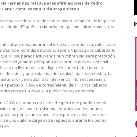
ucía Fernández retruca a les afirmaciones de Pedro
sturianu” comu exemplu d’autogobiernu
ca muncha caradura o un desconocimientu completu de lo que se
I
presidente d’España la situación en que mos alcontramos tres
te, al que desaniciaron tol texíu socioeconómicu, coles tases
’Europa, col indiz de probitú severo triplicáu nos caberos 10
o que 41.000 paraos asturianos nun cobren siquiera prestación
nchez nel gobiernu d’España perdieronse más de siete mil
cultá pa llevar una vida digno n’Asturies ta forciando a
s décades y que, cola tasa de natalidá más baxa l’estáu, la
 asturianu» ye insultar a la intelixencia. Nun escaezamos
altién perbaxo’l 100% de xorrecimientu del P.I.B nos caberos
dró cerca d’un 294% y la población cayo nun 6’8%
on 17.000 asturianos en llistes d’espera que pueden ser de
sin cubrir, o eloxar un sistema educativu antiasturianu,
pueblos por faltar, incluso, el tresporte escolar, con unos
n se-yos quitó la carga estra impuesta durante los piores
pelo».