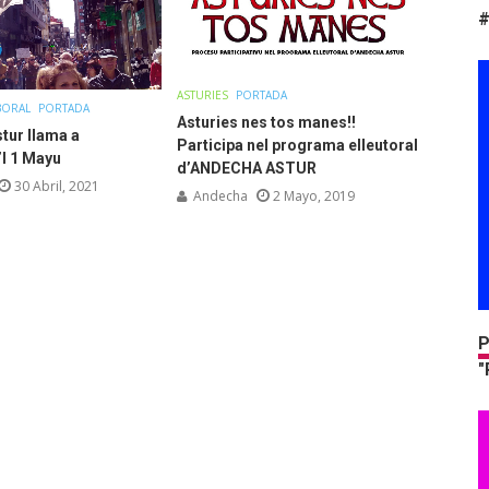
#
ASTURIES
PORTADA
BORAL
PORTADA
Asturies nes tos manes!!
tur llama a
Participa nel programa elleutoral
’l 1 Mayu
d’ANDECHA ASTUR
30 Abril, 2021
Andecha
2 Mayo, 2019
P
"