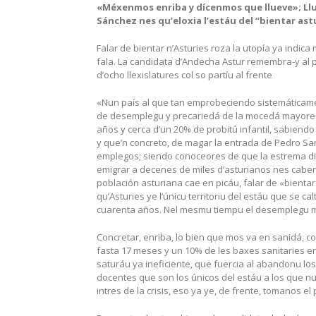
«Méxenmos enriba y dícenmos que llueve»;
Ll
Sánchez nes qu’eloxia l’estáu del “bientar a
Falar de bientar n’Asturies roza la utopía ya indi
fala. La candidata d’Andecha Astur remembra-y al 
d’ocho llexislatures col so partíu al frente
«Nun país al que tan emprobeciendo sistemáticamen
de desemplegu y precariedá de la mocedá mayores d
años y cerca d’un 20% de probitú infantil, sabiend
y que’n concreto, de magar la entrada de Pedro Sa
emplegos; siendo conoceores de que la estrema difi
emigrar a decenes de miles d’asturianos nes cabere
población asturiana cae en picáu, falar de «bientar
qu’Asturies ye l’únicu territoriu del estáu que se c
cuarenta años. Nel mesmu tiempu el desemplegu me
Concretar, enriba, lo bien que mos va en sanidá, c
fasta 17 meses y un 10% de les baxes sanitaries en
saturáu ya ineficiente, que fuercia al abandonu los 
docentes que son los únicos del estáu a los que nu
intres de la crisis, eso ya ye, de frente, tomanos el 