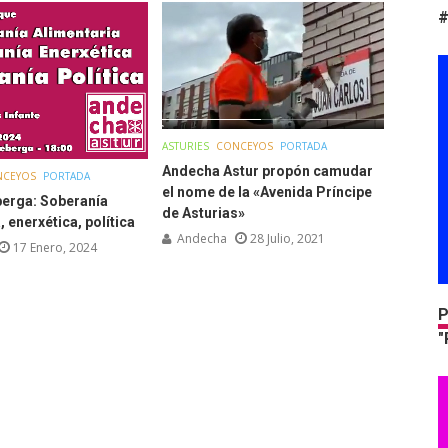
#
ASTURIES
CONCEYOS
PORTADA
Andecha Astur propón camudar
NCEYOS
PORTADA
el nome de la «Avenida Príncipe
berga: Soberanía
de Asturias»
, enerxética, política
Andecha
28 Julio, 2021
17 Enero, 2024
P
"