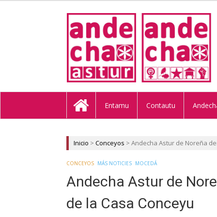
ANDECHA A
Entamu
Contautu
Andech
Inicio
>
Conceyos
>
Andecha Astur de Noreña den
CONCEYOS
MÁS NOTICIES
MOCEDÁ
Andecha Astur de Nore
de la Casa Conceyu