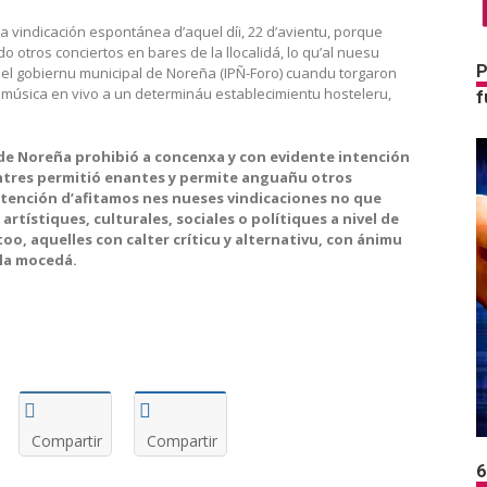
 vindicación espontánea d’aquel díi, 22 d’avientu, porque
tros conciertos en bares de la llocalidá, lo qu’al nuesu
P
el gobiernu municipal de Noreña (IPÑ-Foro) cuandu torgaron
r música en vivo a un determináu establecimientu hosteleru,
f
de Noreña prohibió a concenxa y con evidente intención
ntres permitió enantes y permite anguañu otros
tención d’afitamos nes nueses vindicaciones no que
artístiques, culturales, sociales o polítiques a nivel de
 too, aquelles con calter críticu y alternativu, con ánimu
 la mocedá.
Compartir
Compartir
6