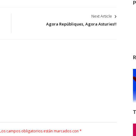
P
Next Article
Agora Repúbliques, Agora Asturies!!
R
T
Los campos obligatorios están marcados con
*