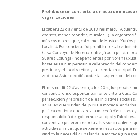
Prohibióse un conciertu a un actu de mocedá
organizaciones
El caberu 22 d’avientu de 2018, nel marcu l’Alcuentr
charres, meses reondes, murales…), la organización
músicos mozos que, col nome de Músicos Xuníos por
llocalidá. Esti conciertu foi prohibíu: l’establecimi
Casa Conceyu de Noreña, entregá pola policía lloca
Suárez Colunga (Independientes por Noreña), xustame
hosteleru a nun permitir la cellebración del concier
precinta-y el llocal y retira-y la llicencia municipa
Andecha Astur decidió acatar la suspensión del con
El mesmu díi, 22 d’avientu, a les 20 h., los propio
concentráronse espontáneamente énte la Casa Con
persecución y represión de les iniciatives sociales
aquelles que xurden del puxu la mocedá. Andecha 
política continua que carez la mocedá d’esti conce
responsabilidá del gobiernu municipal y l’alcalde
concentrao pidieron respetu a les sos iniciatives, q
actividaes na cai, que se xeneren espacios pa la
vindicó la necesidá d’un Llar de la mocedá (un esp