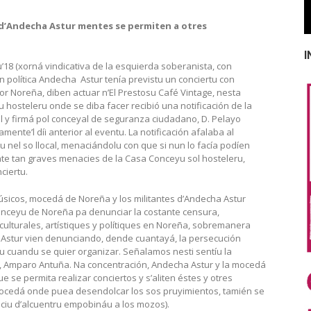
 d’Andecha Astur mentes se permiten a otres
I
u’18 (xorná vindicativa de la esquierda soberanista, con
 política Andecha Astur tenía previstu un conciertu con
 Noreña, diben actuar n’El Prestosu Café Vintage, nesta
entu hosteleru onde se diba facer recibió una notificación de la
l y firmá pol conceyal de seguranza ciudadano, D. Pelayo
nte’l díi anterior al eventu. La notificación afalaba al
tu nel so llocal, menaciándolu con que si nun lo facía podíen
l. Ente tan graves menacies de la Casa Conceyu sol hosteleru,
ciertu.
s músicos, mocedá de Noreña y los militantes d’Andecha Astur
ceyu de Noreña pa denunciar la costante censura,
, culturales, artístiques y polítiques en Noreña, sobremanera
Astur vien denunciando, dende cuantayá, la persecución
yu cuandu se quier organizar. Señalamos nesti sentíu la
sa, Amparo Antuña. Na concentración, Andecha Astur y la mocedá
ue se permita realizar conciertos y s’aliten éstes y otres
 mocedá onde puea desendolcar los sos pruyimientos, tamién se
aciu d’alcuentru empobináu a los mozos).