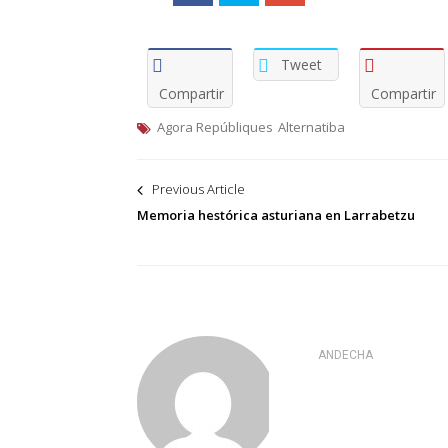
Tweet
Compartir
Compartir
Agora Repúbliques
Alternatiba
Navegación
Previous Article
de
Memoria hestórica asturiana en Larrabetzu
entradas
ANDECHA