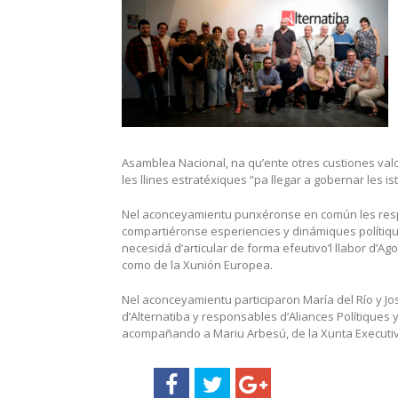
Asamblea Nacional, na qu’ente otres custiones valo
les llines estratéxiques “pa llegar a gobernar les ist
Nel aconceyamientu punxéronse en común les respe
compartiéronse esperiencies y dinámiques polítique
necesidá d’articular de forma efeutivo’l llabor d’A
como de la Xunión Europea.
Nel aconceyamientu participaron María del Río y J
d’Alternatiba y responsables d’Aliances Polítiques
acompañando a Mariu Arbesú, de la Xunta Executi