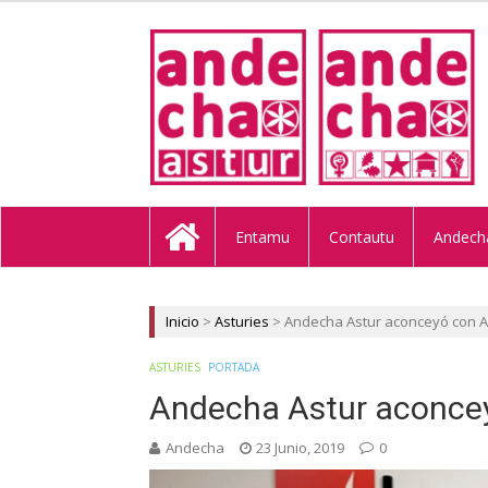
ANDECHA A
Entamu
Contautu
Andech
Inicio
>
Asturies
>
Andecha Astur aconceyó con A
ASTURIES
PORTADA
Andecha Astur aconcey
Andecha
23 Junio, 2019
0