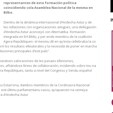
representantes de esta formación política
coincidiendo cola Asamblea Nacional de la mesma en
Bilbo.
I
Dientru de la dinámica internacional d’Andecha Astur y de
les rellaciones con organizaciones amigues, una dellegación
d’Andecha Astur aconceyó con Alternatiba -formación
integrada en EH Bildu, y per ende miembru de la coallición
Agora Repúbliques- el mesmu díi en qu’esta cellebraba la so
ró los resultaos elleutorales y la necesidá de poner en marcha
ituciones principales d’esti país”.
utives valoraciones de les pasaes elleiciones,
s, afitándose líinies de collaboración, incidiendo sobro tou na
gora Repúbliques, tantu a nivel del Congresu y Senáu español
osu Estarrona, dambos miembros de la Cordinaora Nacional
 y esti últimu parllamentariu vascu, qu’apaecen na semeya
va d’Andecha Astur