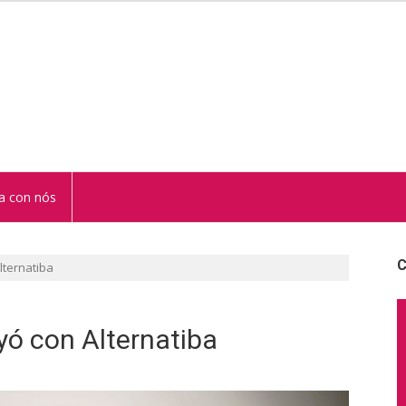
STUR
a con nós
C
lternatiba
ó con Alternatiba