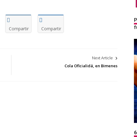
P
f
Compartir
Compartir
Next Article
Cola Oficialidá, en Bimenes
6