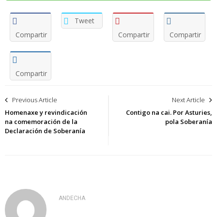
Tweet
Compartir
Compartir
Compartir
Compartir
Navegación
Previous Article
Next Article
de
Homenaxe y revindicación
Contigo na cai. Por Asturies,
na comemoración de la
pola Soberanía
entradas
Declaración de Soberanía
ANDECHA