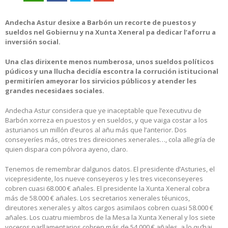
Andecha Astur desixe a Barbón un recorte de puestos y
sueldos nel Gobiernu y na Xunta Xeneral pa dedicar l’aforru a
inversión social.
Una clas dirixente menos numberosa, unos sueldos políticos
púdicos y una llucha decidía escontra la corrución istitucional
permitiríen ameyorar los sirvicios públicos y atender les
grandes necesidaes sociales.
Andecha Astur considera que ye inaceptable que l’executivu de
Barbón xorreza en puestos y en sueldos, y que vaiga costar a los
asturianos un millón d’euros al añu más que l’anterior. Dos
conseyeríes más, otres tres direiciones xenerales…, cola allegría de
quien dispara con pólvora ayeno, claro.
Tenemos de remembrar dalgunos datos. El presidente d’Asturies, el
vicepresidente, los nueve conseyeros y les tres viceconseyeres
cobren cuasi 68.000 € añales. El presidente la Xunta Xeneral cobra
más de 58.000 € añales. Los secretarios xenerales téunicos,
direutores xenerales y altos cargos asimilaos cobren cuasi 58.000 €
añales. Los cuatru miembros de la Mesa la Xunta Xeneral y los siete
voceros parllamentarios cobren más de 54.000 € añales, a lo qu’hai