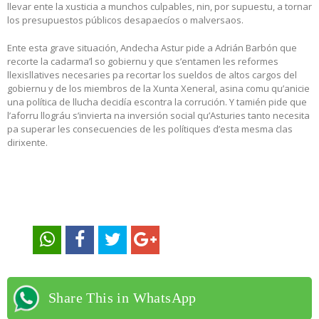
llevar ente la xusticia a munchos culpables, nin, por supuestu, a tornar
los presupuestos públicos desapaecíos o malversaos.
Ente esta grave situación, Andecha Astur pide a Adrián Barbón que
recorte la cadarma’l so gobiernu y que s’entamen les reformes
llexisllatives necesaries pa recortar los sueldos de altos cargos del
gobiernu y de los miembros de la Xunta Xeneral, asina comu qu’anicie
una política de llucha decidía escontra la corrución. Y tamién pide que
l’aforru llográu s’invierta na inversión social qu’Asturies tanto necesita
pa superar les consecuencies de les polítiques d’esta mesma clas
dirixente.
Share This in WhatsApp