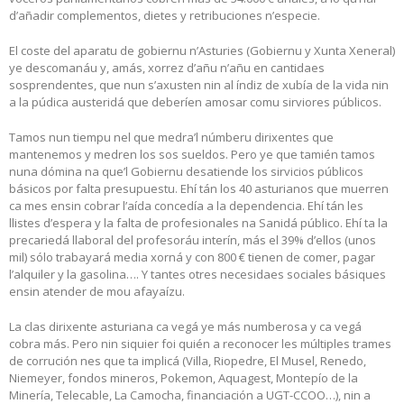
d’añadir complementos, dietes y retribuciones n’especie.
El coste del aparatu de gobiernu n’Asturies (Gobiernu y Xunta Xeneral)
ye descomanáu y, amás, xorrez d’añu n’añu en cantidaes
sosprendentes, que nun s’axusten nin al índiz de xubía de la vida nin
a la púdica austeridá que deberíen amosar comu sirviores públicos.
Tamos nun tiempu nel que medra’l númberu dirixentes que
mantenemos y medren los sos sueldos. Pero ye que tamién tamos
nuna dómina na que’l Gobiernu desatiende los sirvicios públicos
básicos por falta presupuestu. Ehí tán los 40 asturianos que muerren
ca mes ensin cobrar l’aída concedía a la dependencia. Ehí tán les
llistes d’espera y la falta de profesionales na Sanidá público. Ehí ta la
precariedá llaboral del profesoráu interín, más el 39% d’ellos (unos
mil) sólo trabayará media xorná y con 800 € tienen de comer, pagar
l’alquiler y la gasolina…. Y tantes otres necesidaes sociales básiques
ensin atender de mou afayaízu.
La clas dirixente asturiana ca vegá ye más numberosa y ca vegá
cobra más. Pero nin siquier foi quién a reconocer les múltiples trames
de corrución nes que ta implicá (Villa, Riopedre, El Musel, Renedo,
Niemeyer, fondos mineros, Pokemon, Aquagest, Montepío de la
Minería, Telecable, La Camocha, financiación a UGT-CCOO…), nin a