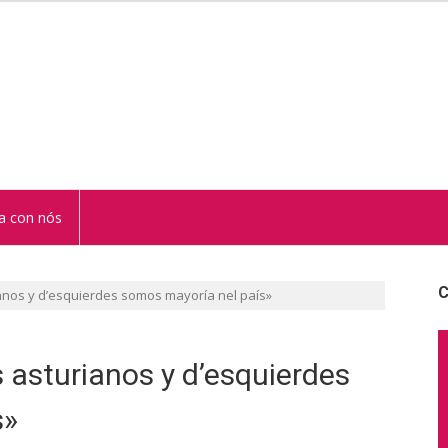
STUR
a con nós
C
anos y d’esquierdes somos mayoría nel país»
asturianos y d’esquierdes
s»