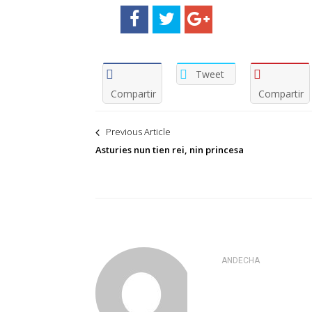
Tweet
Compartir
Compartir
Navegación
Previous Article
de
Asturies nun tien rei, nin princesa
entradas
ANDECHA