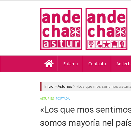
ANDECHA A
Entamu
Contautu
Andech
Inicio
>
Asturies
>
«Los que mos sentimos asturi
ASTURIES
PORTADA
«Los que mos sentimos 
somos mayoría nel paí