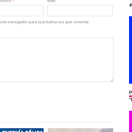
trónico
*
Web
#
 este navegador para la próxima vez que comente.
P
"