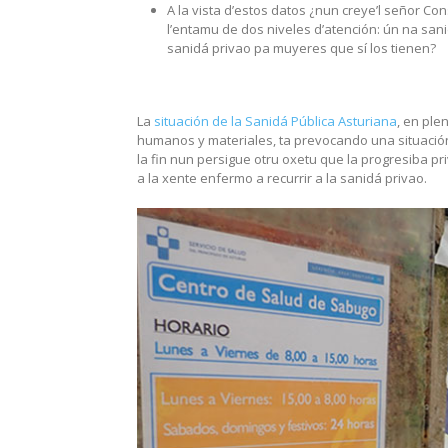
A la vista d’estos datos ¿nun creye’l señor Co
l’entamu de dos niveles d’atención: ún na sa
sanidá privao pa muyeres que sí los tienen?
La
situación de la Sanidá Pública Asturiana
, en ple
humanos y materiales, ta prevocando una situación
la fin nun persigue otru oxetu que la progresiba pr
a la xente enfermo a recurrir a la sanidá privao.