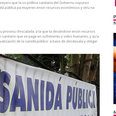
nseyeru que la so política sanitaria del Gobiernu supunxo
nidá pública pa muyeres ensin recursos económicos y otru na
P
f
nu procesu d’escalada, a la que ta dexándose ensin recursos
 sanitario que se paga en sufrimientu y vides humanes, y qu’a
ivatización de la sanidá público a base de desdexala y obligar
6