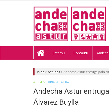
ANDECHA A
Entamu
Contautu
Andech
Inicio
>
Asturies
>
Andecha Astur entruga pola sit
ASTURIES
PORTADA
SANIDÁ
Andecha Astur entruga 
Álvarez Buylla