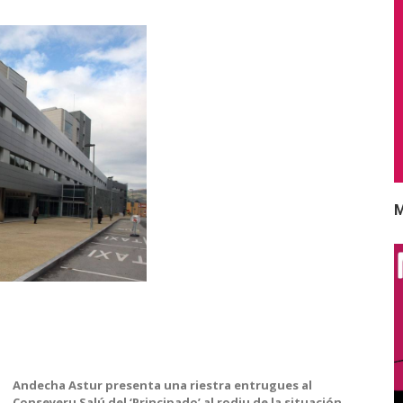
M
Andecha Astur presenta una riestra entrugues al
Conseyeru Salú del ‘Principado’ al rodiu de la situación