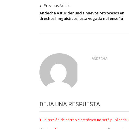
Navegación
Previous Article
de
Andecha Astur denuncia nuevos retrocesos en
drechos llingüísticos, esta vegada nel enseñu
entradas
ANDECHA
DEJA UNA RESPUESTA
Tu dirección de correo electrónico no será publicada.