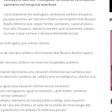
sanitario nel hospital mierénse
Concretamente les entrúgues céntrense na llista d’espera
pa operaciones de cáncanu d’úteru nel Hospital Vital Álvarez
I
Buylla (Mieres) que según fontes sanitaries, supera’l plazu
d’un añu d’espera, dando lo mesmo que la paciente s’atope
na fase 2 que na fase 3 d’esta enfermedá mortal.
 les entrugues que vienen darréu:
 de cáncanu d’úteru nel Hospital Vital Álvarez Buylla superó
e cáncanu d’úteru nel restu los hospitales publicos
rialidá representa una situación d’emerxencia sanitaria que
atención sanitaria de calidá y pon en pelligru’l so drechu a la
 iguar esta situación d’emerxencia sanitaria?
nun consiguieron iguar la situación, ¿qué midíes camienta
xencia sanitaria?
xemplu, mentantu la sanidá pública obliga a les muyeres
de cáncanu d’úteru, el xefe de la Unidá de Xinecología del
res patoloxíes nel ámbetu la melecina privao?