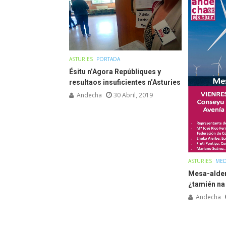
ASTURIES
PORTADA
Ésitu n’Agora Repúbliques y
resultaos insuficientes n’Asturies
Andecha
30 Abril, 2019
ASTURIES
MED
Mesa-alder
¿tamién na
Andecha