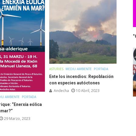
"
ASTURIES
MEDIU AMBIENTE
PORTADA
Ente los incendios: Repoblación
con especies autóctones
Andecha
10 Abril, 2023
IU AMBIENTE
PORTADA
ique: “Enerxía eólica
 mar?”
29 Marzo, 2023