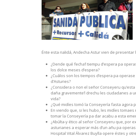
Énte esta rialidá, Andecha Astur vien de presentar
¿Dende qué fecha’l tiempu d’espera pa operase
los dolce meses d’espera?
¿Cuálos son los tiempos d’espera pa operase d
d’Asturies?
¿Considera o non el señor Conseyeru qu’esta 
daña gravemente’l drechu les ciudadanes a una 
vida?
¿Qué midíes tomó la Conseyería fasta agora pa
En viendo que, si les hubo, les midíes tomaes 
tomar la Conseyería pa dar acabu a esta emer
¿Abúlta-y ético al señor Conseyeru que, por e
asturianes a esperar más d’un añu pa operase 
Hospital Vital Álvarez Buylla opere éstes y ot