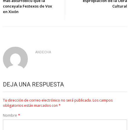
entradas
más asturfóbicu que la
espropiación de la Obra
conceyala Festexos de Vox
Cultural
en Xixón
ANDECHA
DEJA UNA RESPUESTA
Tu dirección de correo electrónico no será publicada.
Los campos
obligatorios están marcados con
*
Nombre
*