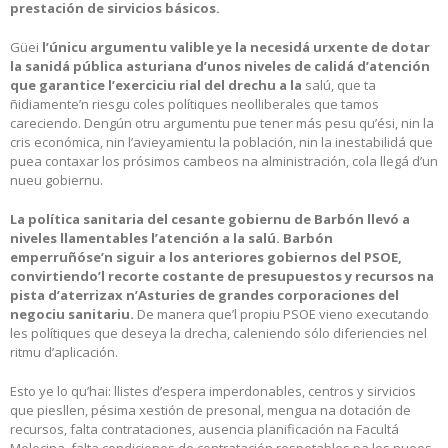
prestación de sirvicios básicos.
Güei
l’únicu argumentu valible ye la necesidá urxente de dotar
la sanidá pública asturiana d’unos niveles de calidá d’atención
que garantice l’exerciciu rial del drechu a la
salú, que ta
ñidiamente’n riesgu coles polítiques neolliberales que tamos
careciendo. Dengún otru argumentu pue tener más pesu qu’ési, nin la
cris económica, nin l’avieyamientu la población, nin la inestabilidá que
puea contaxar los prósimos cambeos na alministración, cola llegá d’un
nueu gobiernu.
La política sanitaria del cesante gobiernu de Barbón llevó a
niveles llamentables l’atención a la salú. Barbón
emperruñóse’n siguir a los anteriores gobiernos del PSOE,
convirtiendo’l recorte costante de presupuestos y recursos na
pista d’aterrizax n’Asturies de grandes corporaciones del
negociu sanitariu.
De manera que’l propiu PSOE vieno executando
les polítiques que deseya la drecha, caleniendo sólo diferiencies nel
ritmu d’aplicación.
Esto ye lo qu’hai: llistes d’espera imperdonables, centros y sirvicios
que piesllen, pésima xestión de presonal, mengua na dotación de
recursos, falta contrataciones, ausencia planificación na Facultá
Melecina, falta condiciones de contratación respetables pa los nueos