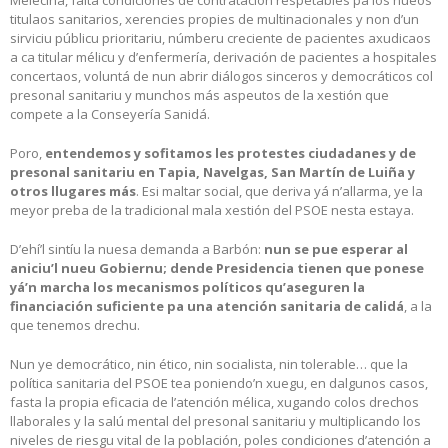
titulaos sanitarios, xerencies propies de multinacionales y non d’un
sirviciu públicu prioritariu, númberu creciente de pacientes axudicaos
a ca titular mélicu y d’enfermería, derivación de pacientes a hospitales
concertaos, voluntá de nun abrir diálogos sinceros y democráticos col
presonal sanitariu y munchos más aspeutos de la xestión que
compete a la Conseyería Sanidá.
Poro,
entendemos y sofitamos les protestes ciudadanes y de
presonal sanitariu en Tapia, Navelgas, San Martín de Luiña y
otros llugares más
. Esi maltar social, que deriva yá n’allarma, ye la
meyor preba de la tradicional mala xestión del PSOE nesta estaya.
D’ehí’l sintíu la nuesa demanda a Barbón:
nun se pue esperar al
aniciu’l nueu Gobiernu; dende Presidencia tienen que ponese
yá’n marcha los mecanismos políticos qu’aseguren la
financiación suficiente pa una atención sanitaria de calidá
, a la
que tenemos drechu.
Nun ye democrático, nin ético, nin socialista, nin tolerable… que la
política sanitaria del PSOE tea poniendo’n xuegu, en dalgunos casos,
fasta la propia eficacia de l’atención mélica, xugando colos drechos
llaborales y la salú mental del presonal sanitariu y multiplicando los
niveles de riesgu vital de la población, poles condiciones d’atención a