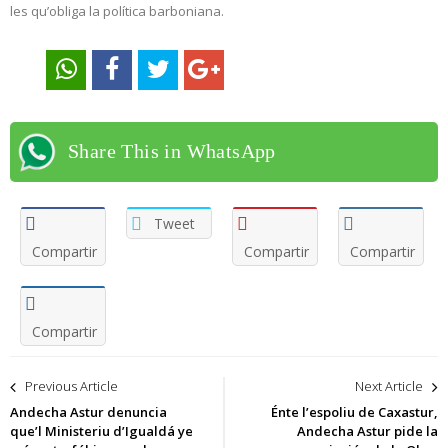
les qu’obliga la política barboniana.
Share This in WhatsApp
Tweet
Compartir
Compartir
Compartir
Compartir
Navegación
Previous Article
Next Article
de
Andecha Astur denuncia
Énte l’espoliu de Caxastur,
que’l Ministeriu d’Igualdá ye
Andecha Astur pide la