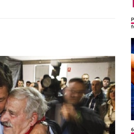
P
f
6