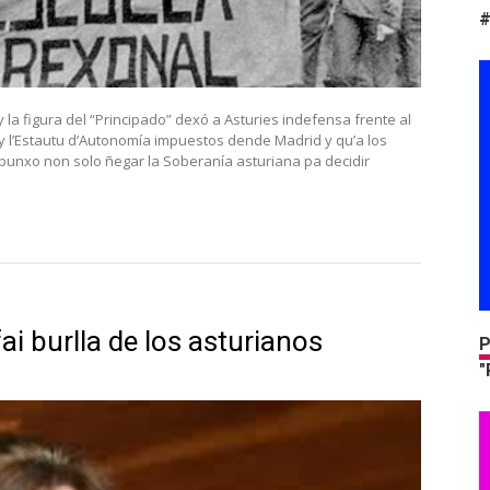
#
 la figura del “Principado” dexó a Asturies indefensa frente al
” y l’Estautu d’Autonomía impuestos dende Madrid y qu’a los
punxo non solo ñegar la Soberanía asturiana pa decidir
i burlla de los asturianos
P
"