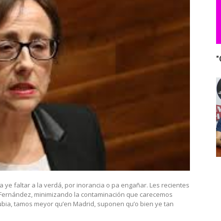
"
 ye faltar a la verdá, por inorancia o pa engañar. Les recientes
 Fernández, minimizando la contaminación que carecemos
rubia, tamos meyor qu’en Madrid, suponen qu’o bien ye tan