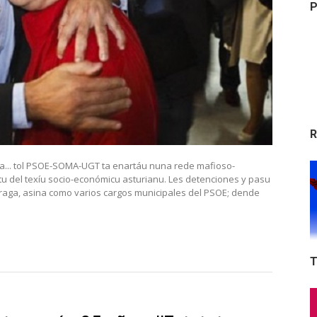
P
R
ga... tol PSOE-SOMA-UGT ta enartáu nuna rede mafioso-
ntu del texíu socio-económicu asturianu. Les detenciones y pasu
 Braga, asina como varios cargos municipales del PSOE; dende
T