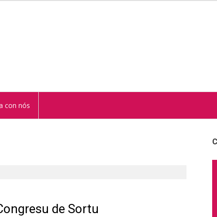
STUR
a con nós
C
 Congresu de Sortu