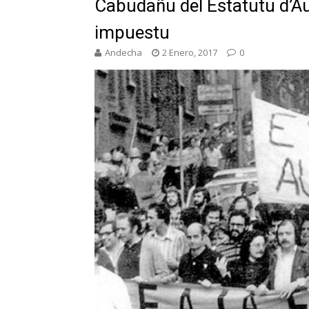
Cabudañu del Estatutu d’A
impuestu
Andecha
2 Enero, 2017
0