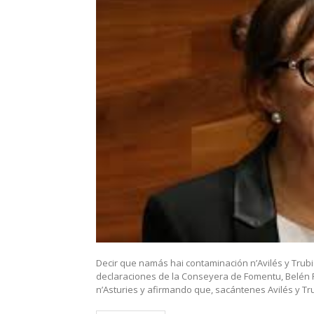
Decir que namás hai contaminación n’Avilés y Trubia
declaraciones de la Conseyera de Fomentu, Belén
n’Asturies y afirmando que, sacántenes Avilés y T