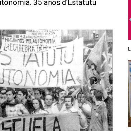
utonomía. 35 años d’Estatutu
L