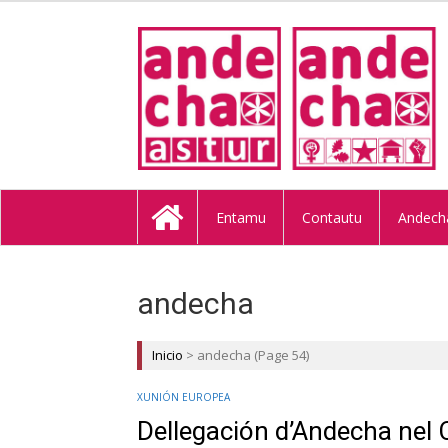
ANDECHA A
Entamu
Contautu
Andech
andecha
Inicio
>
andecha
(Page 54)
XUNIÓN EUROPEA
Dellegación d’Andecha nel