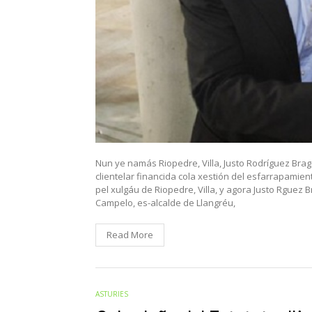
Nun ye namás Riopedre, Villa, Justo Rodríguez Bra
clientelar financida cola xestión del esfarrapamie
pel xulgáu de Riopedre, Villa, y agora Justo Rguez
Campelo, es-alcalde de Llangréu,
Read More
ASTURIES