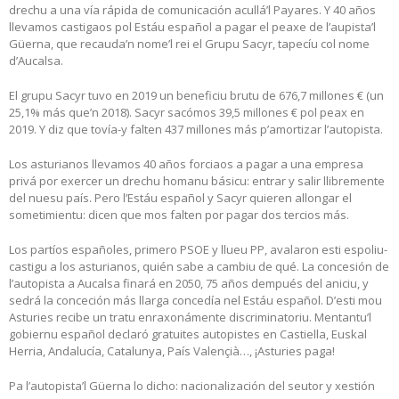
drechu a una vía rápida de comunicación acullá’l Payares. Y 40 años
llevamos castigaos pol Estáu español a pagar el peaxe de l’aupista’l
Güerna, que recauda’n nome’l rei el Grupu Sacyr, tapecíu col nome
d’Aucalsa.
El grupu Sacyr tuvo en 2019 un beneficiu brutu de 676,7 millones € (un
25,1% más que’n 2018). Sacyr sacómos 39,5 millones € pol peax en
2019. Y diz que tovía-y falten 437 millones más p’amortizar l’autopista.
Los asturianos llevamos 40 años forciaos a pagar a una empresa
privá por exercer un drechu homanu básicu: entrar y salir llibremente
del nuesu país. Pero l’Estáu español y Sacyr quieren allongar el
sometimientu: dicen que mos falten por pagar dos tercios más.
Los partíos españoles, primero PSOE y llueu PP, avalaron esti espoliu-
castigu a los asturianos, quién sabe a cambiu de qué. La concesión de
l’autopista a Aucalsa finará en 2050, 75 años dempués del aniciu, y
sedrá la conceción más llarga concedía nel Estáu español. D’esti mou
Asturies recibe un tratu enraxonámente discriminatoriu. Mentantu’l
gobiernu español declaró gratuites autopistes en Castiella, Euskal
Herria, Andalucía, Catalunya, País Valençià…, ¡Asturies paga!
Pa l’autopista’l Güerna lo dicho: nacionalización del seutor y xestión