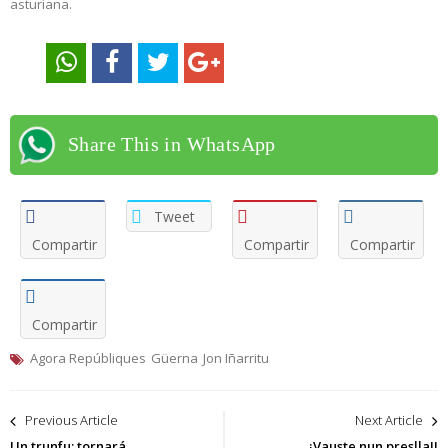
asturiana.
Share This in WhatsApp
Tweet
Compartir
Compartir
Compartir
Compartir
Agora Repúbliques
Güerna
Jon Iñarritu
Navegación
Previous Article
Next Article
de
Un trunfu: tornará
¡Vauste nun preslla!!