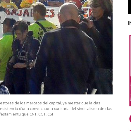
I
stores de los mercaos del capital, ye mester que la clas
 esistencia d’una convocatoria xunitaria del sindicalismu de clas
ifestamientu que CNT, CGT, CSI