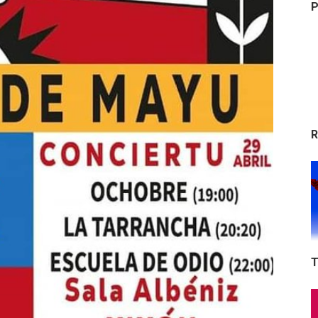
P
R
T