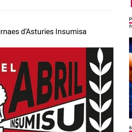
P
f
ornaes d’Asturies Insumisa
6