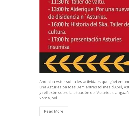
Andecha Astur sofita les actividaes que güei enta
una Asturies pa toes Demientres tol mes d’Abril, A
y reflexón sobro la situación de l’Asturies d’anguañu
xorná, nel
Read More