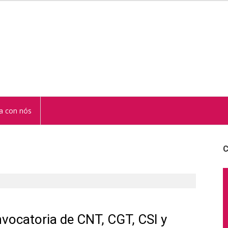
STUR
a con nós
C
nvocatoria de CNT, CGT, CSI y