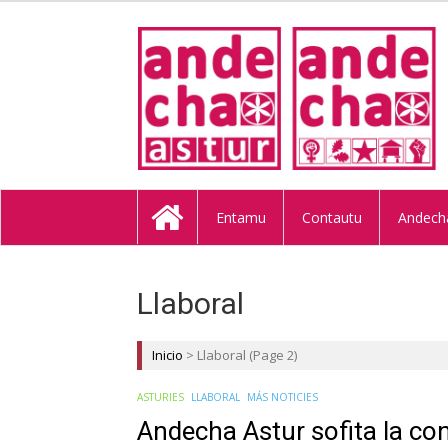
ANDECHA A
Entamu
Contautu
Andech
Llaboral
Inicio
>
Llaboral
(Page 2)
ASTURIES
LLABORAL
MÁS NOTICIES
Andecha Astur sofita la co