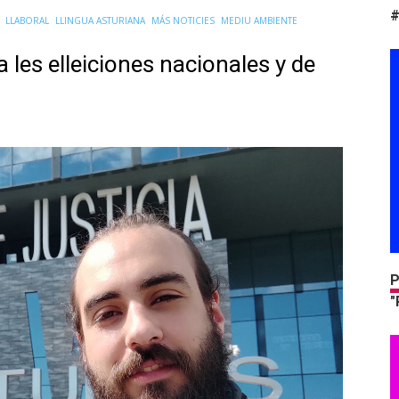
#
LLABORAL
LLINGUA ASTURIANA
MÁS NOTICIES
MEDIU AMBIENTE
les elleiciones nacionales y de
P
"