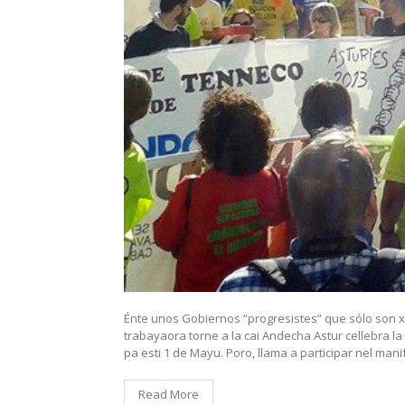
Énte unos Gobiernos “progresistes” que sólo son xe
trabayaora torne a la cai Andecha Astur cellebra la
pa esti 1 de Mayu. Poro, llama a participar nel man
Read More