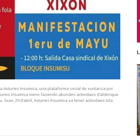
L
ma Asturies Insumisa, una plataforma social de xuntanza por
sturies Insumisa vieno faciendo abondes actividaes d’alderique
. Güei, 29 d’abril, Asturies Insumisa va tener actividaes tola