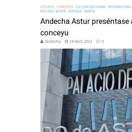
ASTURIES
CONCEYOS
CULTURA ASTURIANA
INTERNACIONAL
MOCEDÁ
MUYER
PORTADA
SANIDÁ
Andecha Astur preséntase a 
conceyu
Andecha
24 Abril, 2023
0