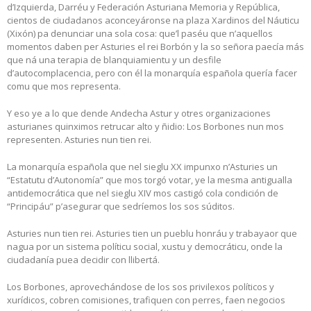
d’Izquierda, Darréu y Federación Asturiana Memoria y República,
cientos de ciudadanos aconceyáronse na plaza Xardinos del Náuticu
(Xixón) pa denunciar una sola cosa: que’l paséu que n’aquellos
momentos daben per Asturies el rei Borbón y la so señora paecía más
que ná una terapia de blanquiamientu y un desfile
d’autocomplacencia, pero con él la monarquía española quería facer
comu que mos representa.
Y eso ye a lo que dende Andecha Astur y otres organizaciones
asturianes quinximos retrucar alto y ñidio: Los Borbones nun mos
representen. Asturies nun tien rei.
La monarquía española que nel sieglu XX impunxo n’Asturies un
“Estatutu d’Autonomía” que mos torgó votar, ye la mesma antigualla
antidemocrática que nel sieglu XIV mos castigó cola condición de
“Principáu” p’asegurar que sedríemos los sos súditos.
Asturies nun tien rei. Asturies tien un pueblu honráu y trabayaor que
nagua por un sistema políticu social, xustu y democráticu, onde la
ciudadanía puea decidir con llibertá.
Los Borbones, aprovechándose de los sos privilexos políticos y
xurídicos, cobren comisiones, trafiquen con perres, faen negocios