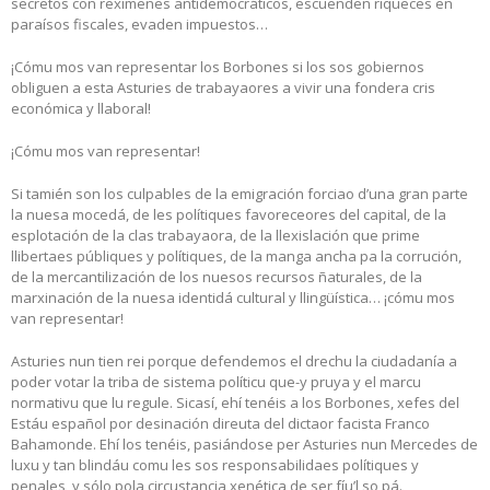
secretos con rexímenes antidemocráticos, escuenden riqueces en
paraísos fiscales, evaden impuestos…
¡Cómu mos van representar los Borbones si los sos gobiernos
obliguen a esta Asturies de trabayaores a vivir una fondera cris
económica y llaboral!
¡Cómu mos van representar!
Si tamién son los culpables de la emigración forciao d’una gran parte
la nuesa mocedá, de les polítiques favoreceores del capital, de la
esplotación de la clas trabayaora, de la llexislación que prime
llibertaes públiques y polítiques, de la manga ancha pa la corrución,
de la mercantilización de los nuesos recursos ñaturales, de la
marxinación de la nuesa identidá cultural y llingüística… ¡cómu mos
van representar!
Asturies nun tien rei porque defendemos el drechu la ciudadanía a
poder votar la triba de sistema políticu que-y pruya y el marcu
normativu que lu regule. Sicasí, ehí tenéis a los Borbones, xefes del
Estáu español por desinación direuta del dictaor facista Franco
Bahamonde. Ehí los tenéis, pasiándose per Asturies nun Mercedes de
luxu y tan blindáu comu les sos responsabilidaes polítiques y
penales, y sólo pola circustancia xenética de ser fíu’l so pá.