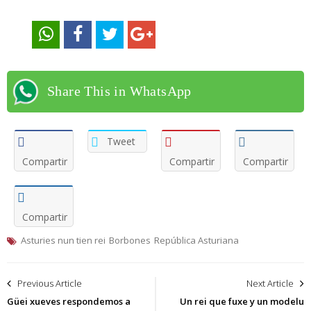
Share This in WhatsApp
Tweet
Compartir
Compartir
Compartir
Compartir
Asturies nun tien rei
Borbones
República Asturiana
Navegación
Previous Article
Next Article
de
Güei xueves respondemos a
Un rei que fuxe y un modelu