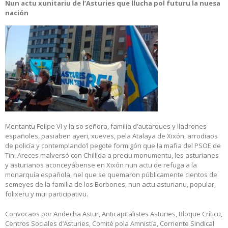
Nun actu xunitariu de l’Asturies que llucha pol futuru la nuesa
nación
Mentantu Felipe VI y la so señora, familia d’autarques y lladrones
españoles, pasiaben ayeri, xueves, pela Atalaya de Xixón, arrodiaos
de policía y contemplando’l pegote formigón que la mafia del PSOE de
Tini Areces malversó con Chillida a preciu monumentu, les asturianes
y asturianos aconceyábense en Xixón nun actu de refuga a la
monarquía española, nel que se quemaron públicamente cientos de
semeyes de la familia de los Borbones, nun actu asturianu, popular,
folixeru y mui participativu.
Convocaos por Andecha Astur, Anticapitalistes Asturies, Bloque Críticu,
Centros Sociales d’Asturies, Comité pola Amnistía, Corriente Sindical