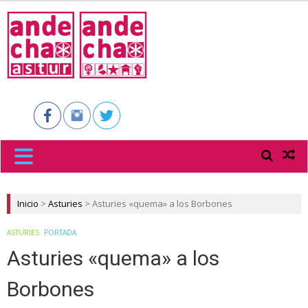
ANDECHA
ASTUR
Inicio
>
Asturies
>
Asturies «quema» a los Borbones
ASTURIES
PORTADA
Asturies «quema» a los
Borbones