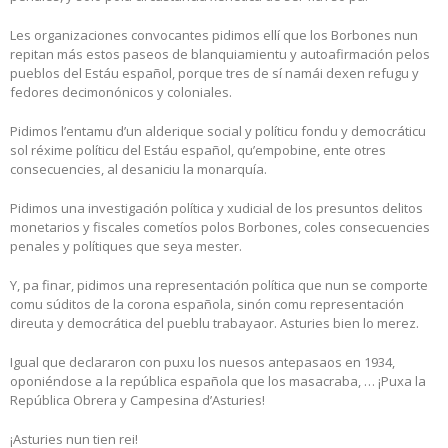
Les organizaciones convocantes pidimos ellí que los Borbones nun
repitan más estos paseos de blanquiamientu y autoafirmación pelos
pueblos del Estáu español, porque tres de sí namái dexen refugu y
fedores decimonónicos y coloniales.
Pidimos l’entamu d’un alderique social y políticu fondu y democráticu
sol réxime políticu del Estáu español, qu’empobine, ente otres
consecuencies, al desaniciu la monarquía.
Pidimos una investigación política y xudicial de los presuntos delitos
monetarios y fiscales cometíos polos Borbones, coles consecuencies
penales y polítiques que seya mester.
Y, pa finar, pidimos una representación política que nun se comporte
comu súditos de la corona española, sinón comu representación
direuta y democrática del pueblu trabayaor. Asturies bien lo merez.
Igual que declararon con puxu los nuesos antepasaos en 1934,
oponiéndose a la república española que los masacraba, … ¡Puxa la
República Obrera y Campesina d’Asturies!
¡Asturies nun tien rei!