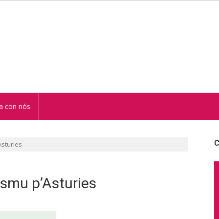
STUR
a con nós
C
Asturies
ismu p’Asturies