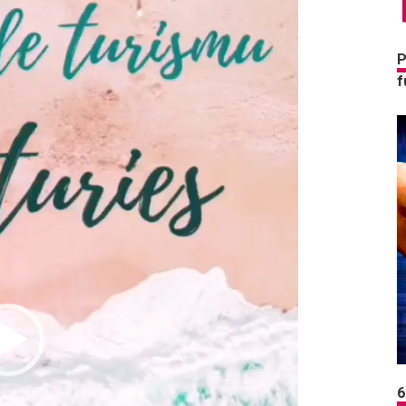
P
f
6