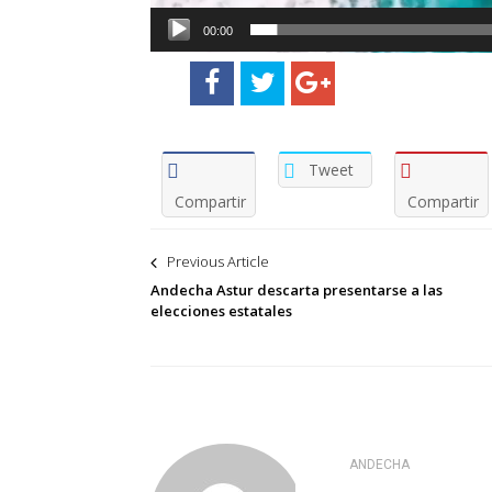
00:00
Tweet
Compartir
Compartir
Navegación
Previous Article
de
Andecha Astur descarta presentarse a las
elecciones estatales
entradas
ANDECHA