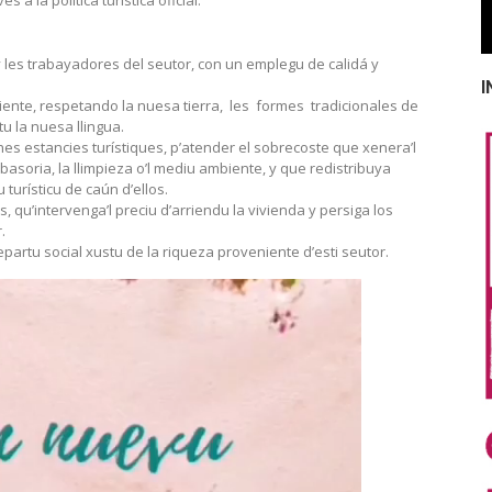
y les trabayadores del seutor, con un emplegu de calidá y
I
biente, respetando la nuesa tierra, les formes tradicionales de
tu la nuesa llingua.
nes estancies turístiques, p’atender el sobrecoste que xenera’l
 basoria, la llimpieza o’l mediu ambiente, y que redistribuya
turísticu de caún d’ellos.
s, qu’intervenga’l preciu d’arriendu la vivienda y persiga los
.
partu social xustu de la riqueza proveniente d’esti seutor.