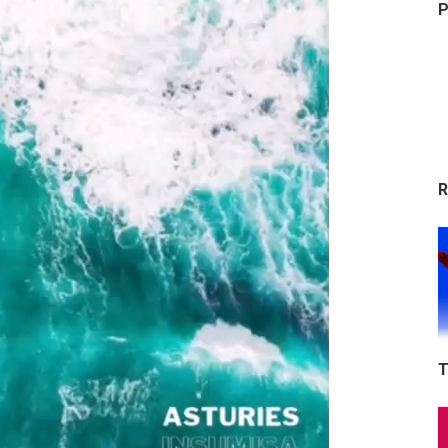
P
R
T