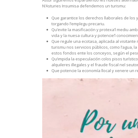
N’Asturies Insumisa defendemos un turismu:
Que garantice los derechos llaborales de los 
torgando l’emplegu precariu.
Qu’evite la masificación y protexa’l mediu am
vida y la nuesa cultura y potencie’l conocimien
Que regule una ecotasa, aplicada al visitante 
turismu nos servicios públicos, como l’agua, la
estos fondos ente los conceyos, según el pesu 
Qu’impida la especulación colos pisos turístico
alquileres illegales y el fraude fiscal nel seutor
Que potencie la economía llocal y xenere un re
Reproductor
de
vídeo