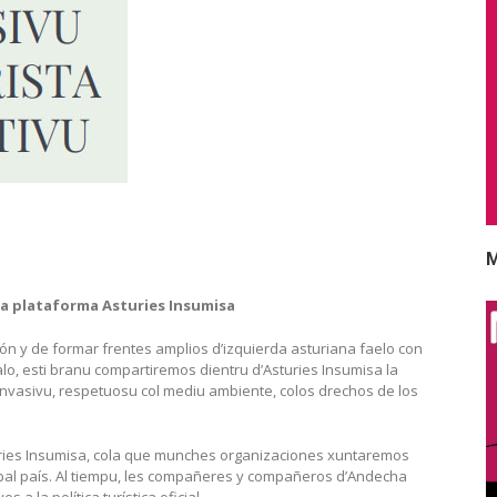
M
a plataforma Asturies Insumisa
ón y de formar frentes amplios d’izquierda asturiana faelo con
malo, esti branu compartiremos dientru d’Asturies Insumisa la
nvasivu, respetuosu col mediu ambiente, colos drechos de los
ries Insumisa, cola que munches organizaciones xuntaremos
al país. Al tiempu, les compañeres y compañeros d’Andecha
a la política turística oficial.