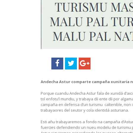
Andecha Astur comparte campaña xunitaria n
Porque cuandu Andecha Astur fala de xunidá d’aici
tol enfotu’l mundiu, y trabaya díi ente díi por alga
campaña en defensa d’un turismu caltenible, non i
trabayaores del seutor y cola identidá asturiana.
Esti añu trabayaremos a fondo na campaña d’Astu
fuercies defendiendo un nueu modelu de turismu p
Astur siguiremos espardiendo les nueses alternatives 