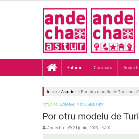
ANDECHA A
Entamu
Contautu
Andech
Inicio
>
Asturies
>
Por otru modelu de Turismu p’
ASTURIES
LLABORAL
MEDIU AMBIENTE
Por otru modelu de Tur
Andecha
21 Junio, 2023
0