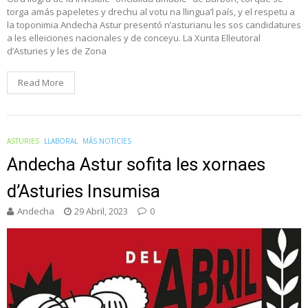
torga amás papeletes y drechu al votu na llingua’l país, y el respetu a
la toponimia Andecha Astur presentó n’asturianu les sos candidatures
a les elleiciones nacionales y de conceyu. La Xunta Elleutoral
d’Asturies y les de Zona
Read More
ASTURIES
LLABORAL
MÁS NOTICIES
Andecha Astur sofita les xornaes
d’Asturies Insumisa
Andecha
29 Abril, 2023
0