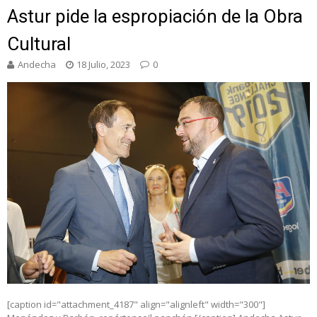
Astur pide la espropiación de la Obra
Cultural
Andecha
18 Julio, 2023
0
[caption id="attachment_4187" align="alignleft" width="300"]