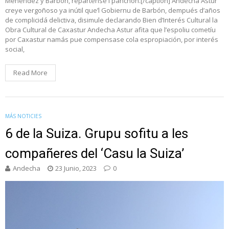
Menéndez y Barbón, repártense'l panchón.[/caption] Andecha Astur
creye vergoñoso ya inútil que’l Gobiernu de Barbón, dempués d’años
de complicidá delictiva, disimule declarando Bien d’Interés Cultural la
Obra Cultural de Caxastur Andecha Astur afita que l’espoliu cometíu
por Caxastur namás pue compensase cola espropiación, por interés
social,
Read More
MÁS NOTICIES
6 de la Suiza. Grupu sofitu a les
compañeres del ‘Casu la Suiza’
Andecha
23 Junio, 2023
0