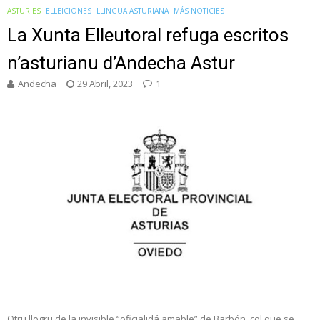
ASTURIES
ELLEICIONES
LLINGUA ASTURIANA
MÁS NOTICIES
La Xunta Elleutoral refuga escritos
n’asturianu d’Andecha Astur
Andecha
29 Abril, 2023
1
Otru llogru de la invisible “oficialidá amable” de Barbón, col que se