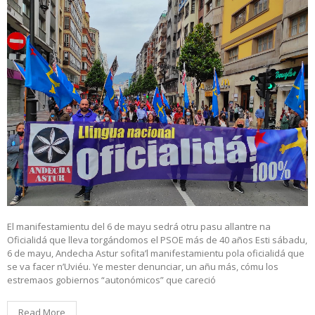
El manifestamientu del 6 de mayu sedrá otru pasu allantre na
Oficialidá que lleva torgándomos el PSOE más de 40 años Esti sábadu,
6 de mayu, Andecha Astur sofita’l manifestamientu pola oficialidá que
se va facer n’Uviéu. Ye mester denunciar, un añu más, cómu los
estremaos gobiernos “autonómicos” que careció
Read More