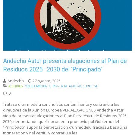
Andecha Astur presenta alegaciones al Plan de
Residuos 2025–2030 del ‘Principado’
Andecha
27 Agosto, 2025
ASTURIES
MEDIU AMBIENTE
PORTADA
XUNIÓN EUROPEA
0
Trátase d'un modelu continuista, contaminante y contrariu a les
direutives de la Xunión Europea VER ALEGACIONES Andecha Astur
vien de presentar alegaciones al Plan Estratéxicu de Residuos 2025–
2030, denunciando que’l documentu promovíu pol Gobiernu del
“Principado” supón la perpetuación d’un modelu fracasáu basáu na
incineración y nel vertíu, y contrariu a les