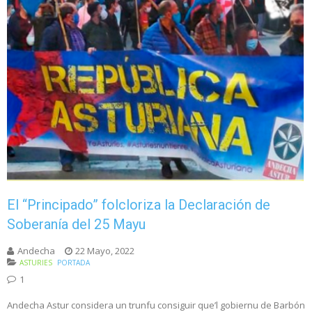
El “Principado” folcloriza la Declaración de
Soberanía del 25 Mayu
Andecha
22 Mayo, 2022
ASTURIES
PORTADA
1
Andecha Astur considera un trunfu consiguir que’l gobiernu de Barbón