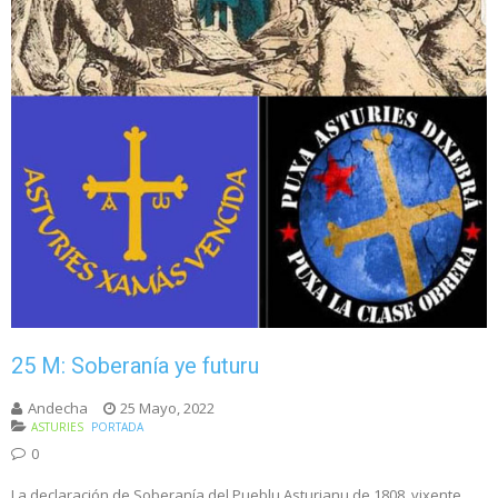
25 M: Soberanía ye futuru
Andecha
25 Mayo, 2022
ASTURIES
PORTADA
0
La declaración de Soberanía del Pueblu Asturianu de 1808, vixente